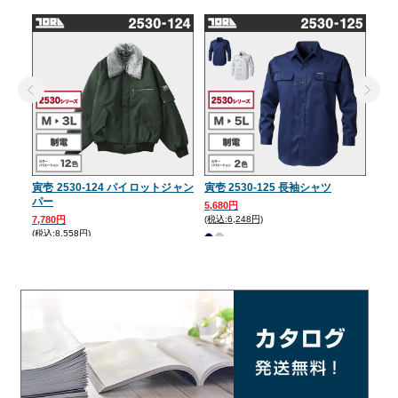
寅壱 2530-124 パイロットジャン
寅壱 2530-125 長袖シャツ
寅壱
パー
ャン
5,680円
7,780円
(税込:6,248円)
9,6
(税込:8,558円)
(税込: