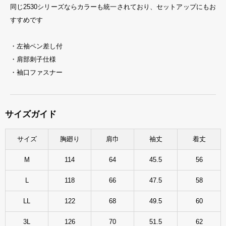
同じ2530シリーズならカラーも統一されており、セットアップにもお
すすめです
・左袖ペン差し付
・肩部刺子仕様
・袖口ファスナー
サイズガイド
サイズ
胸廻り
肩巾
袖丈
着丈
M
114
64
45.5
56
L
118
66
47.5
58
LL
122
68
49.5
60
3L
126
70
51.5
62