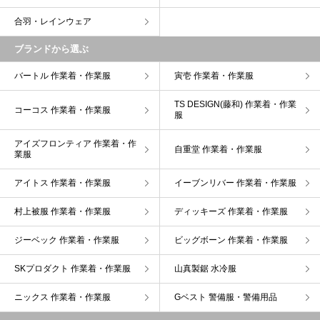
合羽・レインウェア
ブランドから選ぶ
バートル 作業着・作業服
寅壱 作業着・作業服
TS DESIGN(藤和) 作業着・作業
コーコス 作業着・作業服
服
アイズフロンティア 作業着・作
自重堂 作業着・作業服
業服
アイトス 作業着・作業服
イーブンリバー 作業着・作業服
村上被服 作業着・作業服
ディッキーズ 作業着・作業服
ジーベック 作業着・作業服
ビッグボーン 作業着・作業服
SKプロダクト 作業着・作業服
山真製鋸 水冷服
ニックス 作業着・作業服
Gベスト 警備服・警備用品