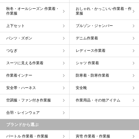
秋冬・オールシーズン 作業着・
おしゃれ・かっこいい作業着・作
作業服
業服
上下セット
ブルゾン・ジャンパー
パンツ・ズボン
デニム作業着
つなぎ
レディース作業着
スーツに見える作業着
シャツ 作業着
作業着インナー
防寒着・防寒作業着
安全帯・ハーネス
安全靴
空調服・ファン付き作業服
作業用品・その他アイテム
合羽・レインウェア
ブランドから選ぶ
バートル 作業着・作業服
寅壱 作業着・作業服