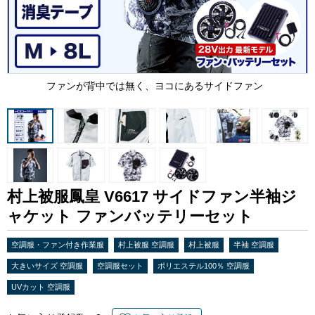
ファンが背中では無く、ヨコにあるサイドファン
村上被服鳳皇 V6617 サイドファン半袖ジ
ャケット ファンバッテリーセット
空調服・ファン付き作業服
村上被服 空調服
村上被服
半袖 空調服
大きいサイズ 空調服
空調服セット
ポリエステル100％ 空調服
UVカット 空調服