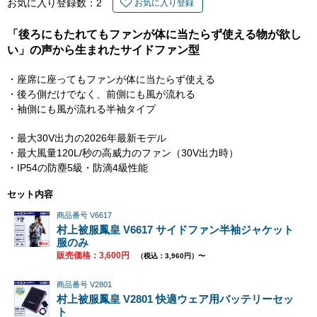
お気に入り登録数：
2
お気に入り登録
「後ろにもたれてもファンが体に当たらず使える物が欲し
い」の声から生まれたサイドファン型
・座席に座ってもファンが体に当たらず使える
・後ろ側だけでなく、前側にも風が流れる
・袖側にも風が流れる半袖タイプ
・最大30V出力の2026年最新モデル
・最大風量120L/秒の高威力のファン（30V出力時）
・IP54の防塵5級・防滴4級性能
セット内容
商品番号 V6617
村上被服鳳皇 V6617 サイドファン半袖ジャケット
服のみ
販売価格：3,600円
（税込：3,960円）〜
商品番号 V2801
村上被服鳳皇 V2801 快適ウェア用バッテリーセッ
ト