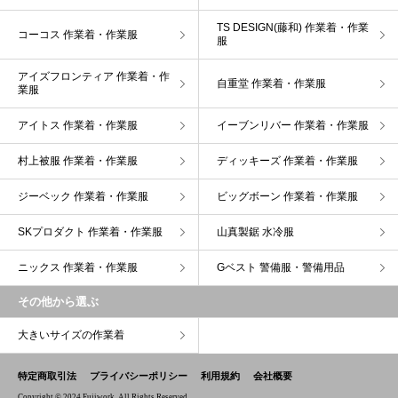
TS DESIGN(藤和) 作業着・作業
コーコス 作業着・作業服
服
アイズフロンティア 作業着・作
自重堂 作業着・作業服
業服
アイトス 作業着・作業服
イーブンリバー 作業着・作業服
村上被服 作業着・作業服
ディッキーズ 作業着・作業服
ジーベック 作業着・作業服
ビッグボーン 作業着・作業服
SKプロダクト 作業着・作業服
山真製鋸 水冷服
ニックス 作業着・作業服
Gベスト 警備服・警備用品
その他から選ぶ
大きいサイズの作業着
特定商取引法
プライバシーポリシー
利用規約
会社概要
Copyright © 2024 Fujiwork. All Rights Reserved.