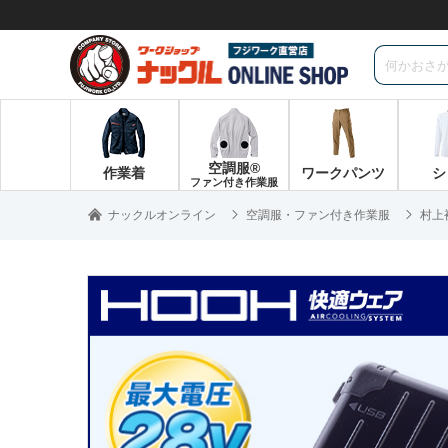
空調服®
作業着
ワークパンツ
シ
ファン付き作業服
ナックルオンライン
空調服・ファン付き作業服
村上