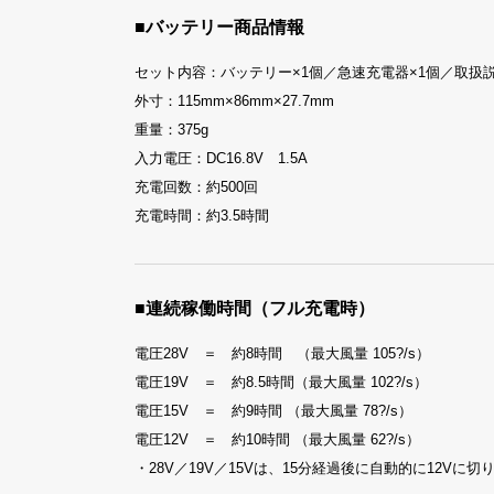
■バッテリー商品情報
セット内容：バッテリー×1個／急速充電器×1個／取扱
外寸：115mm×86mm×27.7mm
重量：375g
入力電圧：DC16.8V 1.5A
充電回数：約500回
充電時間：約3.5時間
■連続稼働時間（フル充電時）
電圧28V ＝ 約8時間 （最大風量 105?/s）
電圧19V ＝ 約8.5時間（最大風量 102?/s）
電圧15V ＝ 約9時間 （最大風量 78?/s）
電圧12V ＝ 約10時間 （最大風量 62?/s）
・28V／19V／15Vは、15分経過後に自動的に12Vに