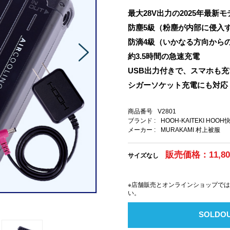
最大28V出力の2025年最新モ
防塵5級（粉塵が内部に侵入
防滴4級（いかなる方向から
約3.5時間の急速充電
USB出力付きで、スマホも
シガーソケット充電にも対応
商品番号
V2801
ブランド :
HOOH-KAITEKI HOO
メーカー :
MURAKAMI 村上被服
販売価格：11,8
サイズなし
※店舗販売とオンラインショップで
い。
ー
SOLDO