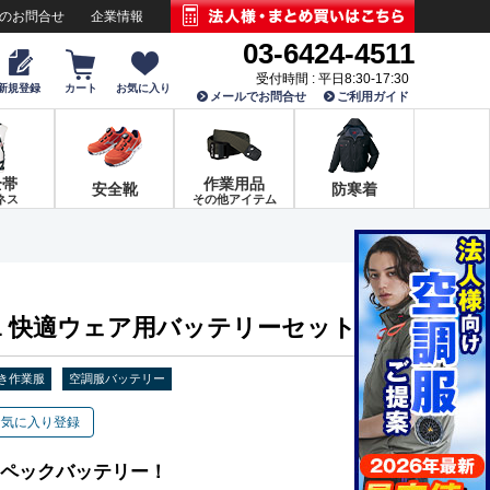
でのお問合せ
企業情報
03-6424-4511
受付時間 : 平日8:30-17:30
新規登録
カート
お気に入り
メールでお問合せ
ご利用ガイド
全帯
作業用品
安全靴
防寒着
ネス
その他アイテム
01 快適ウェア用バッテリーセット
き作業服
空調服バッテリー
お気に入り登録
スペックバッテリー！