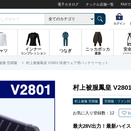
電子カタログ
ナックル店舗一覧
FAX
ログイン
インナー
ニッカポッカ
安
ャツ
つなぎ
コンプレッション
鳶服
ハー
被服 空調服
村上被服鳳皇 V2801 快適ウェア用バッテリーセット
村上被服鳳皇 V28
村上被服 空調服
空調服・ファン付
お気に入り登録数：
12
最大28V出力！最新ハイ