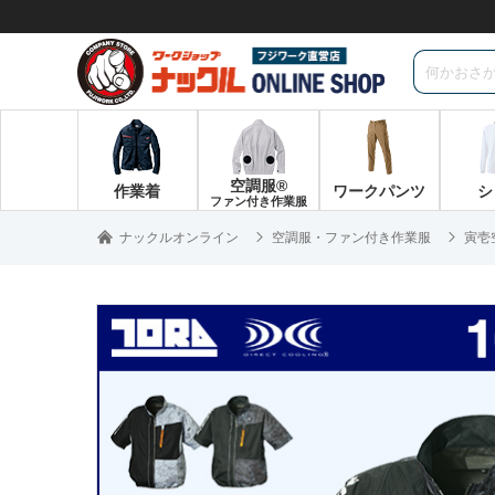
空調服®
作業着
ワークパンツ
シ
ファン付き作業服
ナックルオンライン
空調服・ファン付き作業服
寅壱