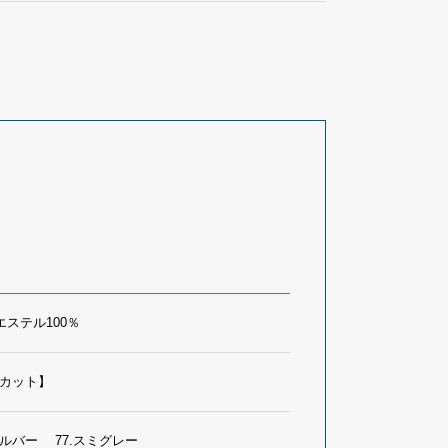
エステル100％
Vカット】
.シルバー 77.スミグレー