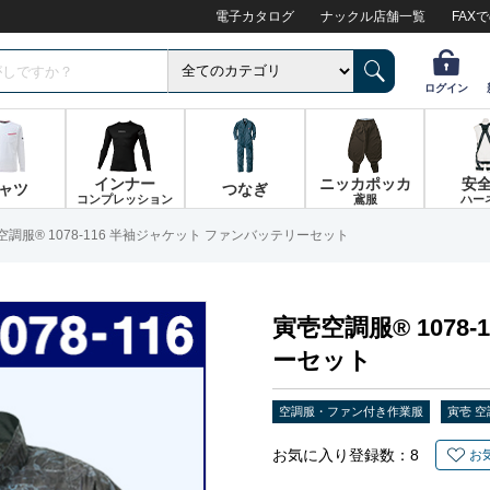
電子カタログ
ナックル店舗一覧
FAX
ログイン
インナー
ニッカポッカ
安
ャツ
つなぎ
コンプレッション
鳶服
ハー
空調服® 1078-116 半袖ジャケット ファンバッテリーセット
寅壱空調服® 1078
ーセット
空調服・ファン付き作業服
寅壱 空
お気に入り登録数：
8
お