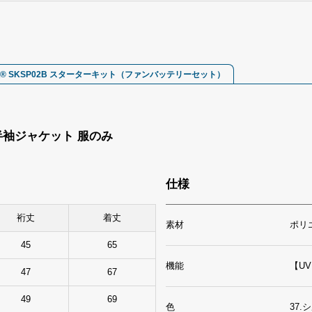
® SKSP02B スターターキット（ファンバッテリーセット）
6 半袖ジャケット 服のみ
仕様
裄丈
着丈
素材
ポリ
45
65
機能
【U
47
67
49
69
色
37