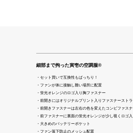
細部まで拘った寅壱の空調服®
・セット買いで互換性もばっちり！
・ファンが体に接触し難い場所に配置
・蛍光オレンジのロゴ入り胸ファスナー
・前開きにはオリジナルプリント入りファスナーストラ
・前開きファスナーは左右の色を変えたコンビファスナ
・前ファスナーに裏面の蛍光オレンジが少し覗くロゴ入
・大きめのバッテリーポケット
・ファン落下防止のメッシュ配置