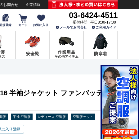
でのお問合せ
企業情報
03-6424-4511
受付時間 : 平日8:30-17:30
新規登録
カート
お気に入り
メールでお問合せ
ご利用ガイド
全帯
作業用品
安全靴
防寒着
ネス
その他アイテム
-116 半袖ジャケット ファンバッテリ
調服
半袖 空調服
レディース 空調服
空調服セット
気に入り登録