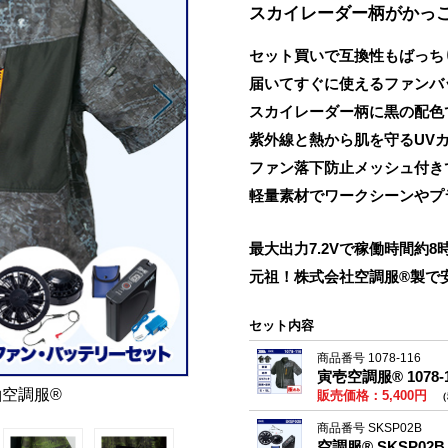
スカイレーダー柄がかっ
セット買いで互換性もばっち
届いてすぐに使えるファンバ
スカイレーダー柄に黒の配色
紫外線と熱から肌を守るUV
ファン落下防止メッシュ付き
軽量素材でワークシーンやプ
最大出力7.2Vで稼働時間約8
元祖！株式会社空調服®製で
セット内容
商品番号 1078-116
寅壱空調服® 1078
袖空調服®
販売価格：5,400円
（
商品番号 SKSP02B
空調服® SKSP