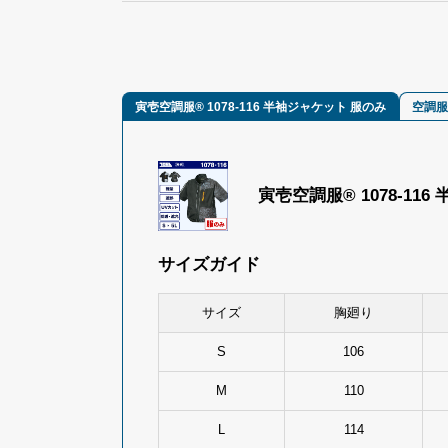
寅壱空調服® 1078-116 半袖ジャケット 服のみ
空調服
寅壱空調服® 1078-11
サイズガイド
サイズ
胸廻り
S
106
M
110
L
114