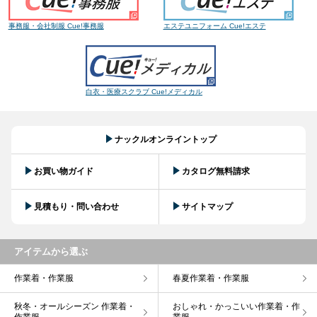
事務服・会社制服 Cue!事務服
エステユニフォーム Cue!エステ
白衣・医療スクラブ Cue!メディカル
ナックルオンライントップ
お買い物ガイド
カタログ無料請求
見積もり・問い合わせ
サイトマップ
アイテムから選ぶ
作業着・作業服
春夏作業着・作業服
秋冬・オールシーズン 作業着・
おしゃれ・かっこいい作業着・作
作業服
業服