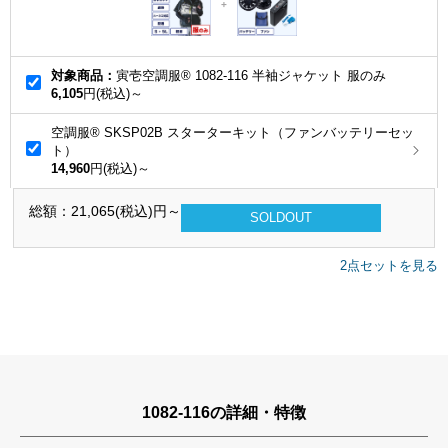
対象商品：
寅壱空調服® 1082-116 半袖ジャケット 服のみ
6,105
円(税込)～
空調服® SKSP02B スターターキット（ファンバッテリーセッ
ト）
14,960
円(税込)～
総額：
21,065
(税込)円～
SOLDOUT
2点セットを見る
1082-116の詳細・特徴