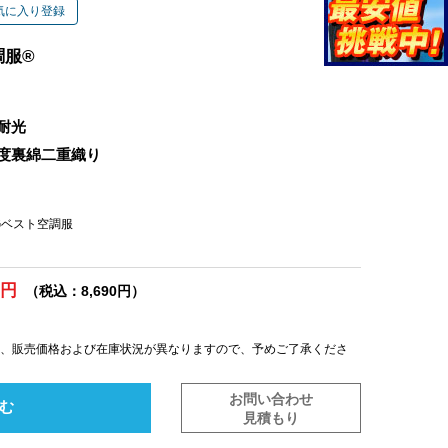
気に入り登録
調服®
耐光
度裏綿二重織り
U Gベスト空調服
0円
（税込：8,690円）
は、販売価格および在庫状況が異なりますので、予めご了承くださ
お問い合わせ
む
見積もり