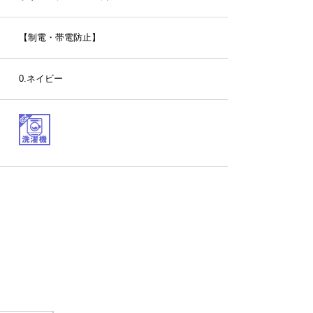
【制電・帯電防止】
0.ネイビー