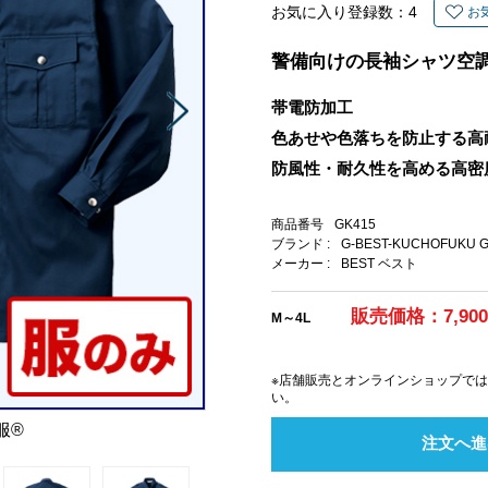
お気に入り登録数：
4
お
警備向けの長袖シャツ空
帯電防加工
色あせや色落ちを防止する高
防風性・耐久性を高める高密
商品番号
GK415
ブランド :
G-BEST-KUCHOFUK
メーカー :
BEST ベスト
販売価格：7,90
M～4L
※店舗販売とオンラインショップで
い。
服®
注文へ進