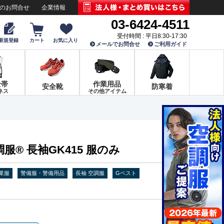
でのお問合せ
企業情報
03-6424-4511
受付時間 : 平日8:30-17:30
新規登録
カート
お気に入り
メールでお問合せ
ご利用ガイド
全帯
作業用品
安全靴
防寒着
ネス
その他アイテム
服® 長袖GK415 服のみ
業服
警備服・警備用品
長袖 空調服
Gベスト