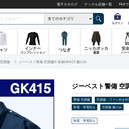
電子カタログ
ナックル店舗一覧
FAX
ログイン
インナー
ニッカポッカ
安
ャツ
つなぎ
コンプレッション
鳶服
ハー
 空調服
ジーベスト警備 空調服® 長袖GK415 服のみ
ジーベスト警備 空調
警備 空調服
空調服・ファン付き作
制電・帯電防止
空調服 服のみ
制電・帯電防止