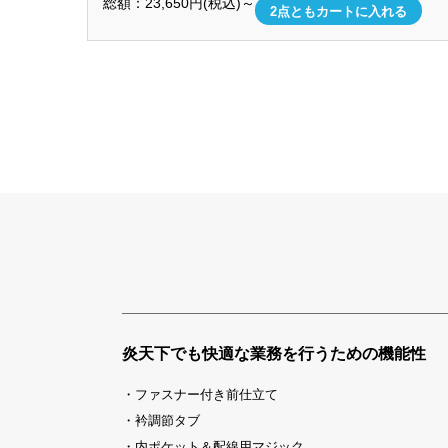
総額：
23,650
円(税込)～
2
点ともカートに入れる
炎天下でも快適な業務を行うための機能性
・ファスナー付き前仕立て
・衿調節タブ
・内ポケット＆配線用マジック