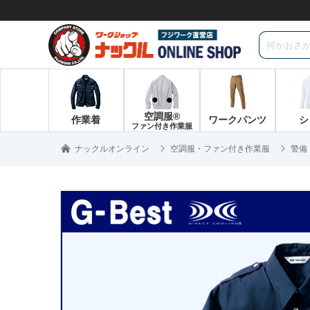
空調服®
作業着
ワークパンツ
シ
ファン付き作業服
ナックルオンライン
空調服・ファン付き作業服
警備