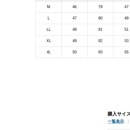
M
46
79
47
L
47
80
49
LL
48
81
51
XL
49
82
53
4L
50
83
55
購入サイ
一覧表示