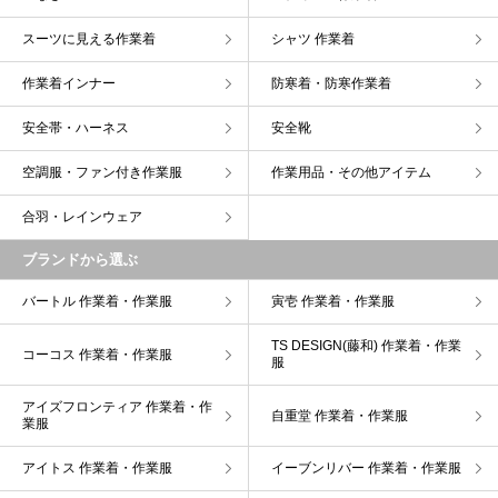
スーツに見える作業着
シャツ 作業着
作業着インナー
防寒着・防寒作業着
安全帯・ハーネス
安全靴
空調服・ファン付き作業服
作業用品・その他アイテム
合羽・レインウェア
ブランドから選ぶ
バートル 作業着・作業服
寅壱 作業着・作業服
TS DESIGN(藤和) 作業着・作業
コーコス 作業着・作業服
服
アイズフロンティア 作業着・作
自重堂 作業着・作業服
業服
アイトス 作業着・作業服
イーブンリバー 作業着・作業服