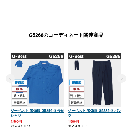
G5266のコーディネート関連商品
ジーベスト 警備服 G5256 冬長袖
ジーベスト 警備服 G5285 冬パン
ジー
シャツ
ツ
ツ
4,500円
4,500円
4,5
(税込:4,950円)
(税込:4,950円)
(税込: