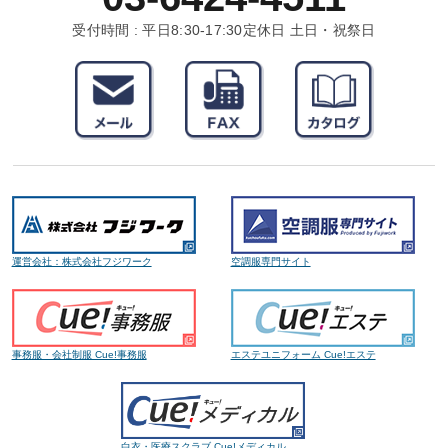
受付時間 : 平日8:30-17:30
定休日 土日・祝祭日
運営会社：株式会社フジワーク
空調服専門サイト
事務服・会社制服 Cue!事務服
エステユニフォーム Cue!エステ
白衣・医療スクラブ Cue!メディカル