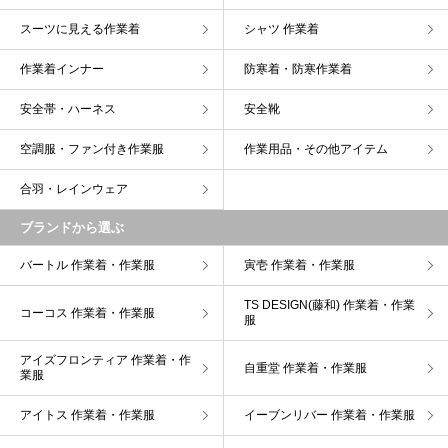
スーツに見える作業着
シャツ 作業着
作業着インナー
防寒着・防寒作業着
安全帯・ハーネス
安全靴
空調服・ファン付き作業服
作業用品・その他アイテム
合羽・レインウェア
ブランドから選ぶ
バートル 作業着・作業服
寅壱 作業着・作業服
TS DESIGN(藤和) 作業着・作業
コーコス 作業着・作業服
服
アイズフロンティア 作業着・作
自重堂 作業着・作業服
業服
アイトス 作業着・作業服
イーブンリバー 作業着・作業服