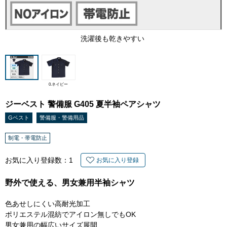
洗濯後も乾きやすい
0.ネイビー
ジーベスト 警備服 G405 夏半袖ペアシャツ
Gベスト
警備服・警備用品
制電・帯電防止
お気に入り登録数：
1
お気に入り登録
野外で使える、男女兼用半袖シャツ
色あせしにくい高耐光加工
ポリエステル混紡でアイロン無しでもOK
男女兼用の幅広いサイズ展開