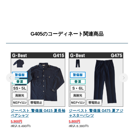
G405のコーディネート関連商品
ジーベスト 警備服 G415 夏長袖
ジーベスト 警備服 G475 夏アジ
ジー
ペアシャツ
ャスターパンツ
ス夏
5,900円
5,800円
6,5
(税込:6,490円)
(税込:6,380円)
(税込: