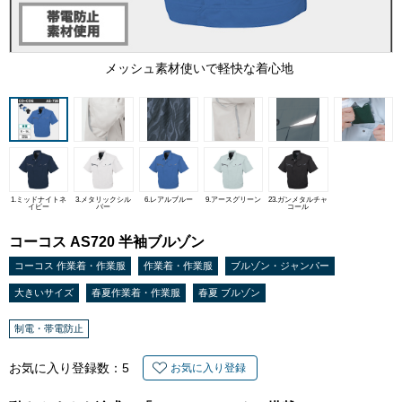
メッシュ素材使いで軽快な着心地
1.ミッドナイトネ
3.メタリックシル
6.レアルブルー
9.アースグリーン
23.ガンメタルチャ
イビー
バー
コール
コーコス AS720 半袖ブルゾン
コーコス 作業着・作業服
作業着・作業服
ブルゾン・ジャンパー
大きいサイズ
春夏作業着・作業服
春夏 ブルゾン
制電・帯電防止
お気に入り登録数：
5
お気に入り登録