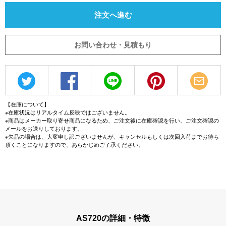
注文へ進む
お問い合わせ・見積もり
【在庫について】
※在庫状況はリアルタイム反映ではございません。
※商品はメーカー取り寄せ商品になるため、ご注文後に在庫確認を行い、ご注文確認の
メールをお送りしております。
※欠品の場合は、大変申し訳ございませんが、キャンセルもしくは次回入荷までお待ち
頂くことになりますので、あらかじめご了承ください。
AS720の詳細・特徴