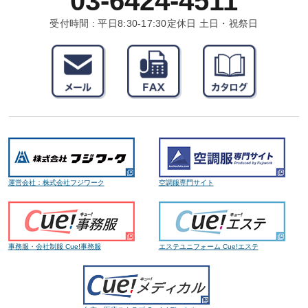
03-6424-4511
受付時間 : 平日8:30-17:30
定休日 土日・祝祭日
運営会社：株式会社フジワーク
空調服専門サイト
事務服・会社制服 Cue!事務服
エステユニフォーム Cue!エステ