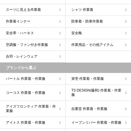
スーツに見える作業着
シャツ 作業着
作業着インナー
防寒着・防寒作業着
安全帯・ハーネス
安全靴
空調服・ファン付き作業服
作業用品・その他アイテム
合羽・レインウェア
ブランドから選ぶ
バートル 作業着・作業服
寅壱 作業着・作業服
TS DESIGN(藤和) 作業着・作業
コーコス 作業着・作業服
服
アイズフロンティア 作業着・作
自重堂 作業着・作業服
業服
アイトス 作業着・作業服
イーブンリバー 作業着・作業服