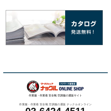
作業服・作業着 安全靴 空調服の通販サイト
作業服・作業着 安全靴 空調服の通販 ナックルオンライン