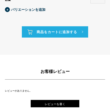
＋
バリエーションを追加
お客様レビュー
レビューがありません。
レビューを書く