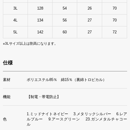
3L
128
54
26
70
4L
134
56
27
70
5L
142
60
27
72
※3Lサイズ以上は割高になります。
仕様
素材
ポリエステル85％ 綿15％（裏綿トロピカル）
機能
【制電・帯電防止】
1.ミッドナイトネイビー 3.メタリックシルバー 6.レア
色
ルブルー 9.アースグリーン 23.ガンメタルチャコー
ル