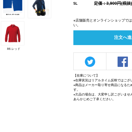
定価：3,900円(税抜
5L
※店舗販売とオンラインショップで
い。
注文へ進
86.レッド
【在庫について】
※在庫状況はリアルタイム反映ではござ
※商品はメーカー取り寄せ商品になるた
す。
※欠品の場合は、大変申し訳ございませ
あらかじめご了承ください。