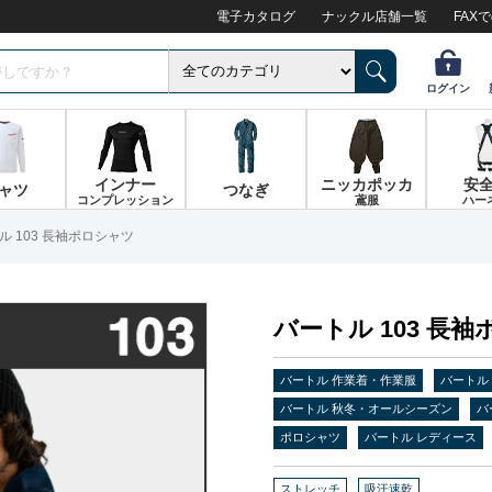
電子カタログ
ナックル店舗一覧
FAX
ログイン
インナー
ニッカポッカ
安
ャツ
つなぎ
コンプレッション
鳶服
ハー
ル 103 長袖ポロシャツ
バートル 103 長
バートル 作業着・作業服
バートル
バートル 秋冬・オールシーズン
バ
ポロシャツ
バートル レディース
ストレッチ
吸汗速乾