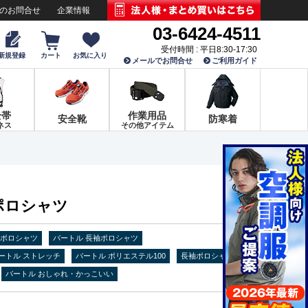
でのお問合せ
企業情報
03-6424-4511
受付時間 : 平日8:30-17:30
新規登録
カート
お気に入り
メールでお問合せ
ご利用ガイド
全帯
作業用品
安全靴
防寒着
ネス
その他アイテム
袖ポロシャツ
 ポロシャツ
バートル 長袖ポロシャツ
ートル ストレッチ
バートル ポリエステル100
長袖ポロシャツ
バートル おしゃれ・かっこいい