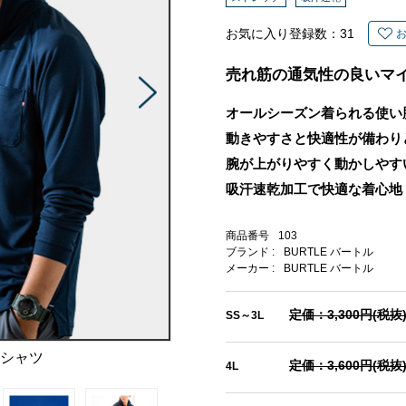
お気に入り登録数：
31
売れ筋の通気性の良いマ
オールシーズン着られる使い
動きやすさと快適性が備わり
腕が上がりやすく動かしやす
吸汗速乾加工で快適な着心地
商品番号
103
ブランド :
BURTLE バートル
メーカー :
BURTLE バートル
定価：3,300円(税抜
SS～3L
ロシャツ
定価：3,600円(税抜
4L