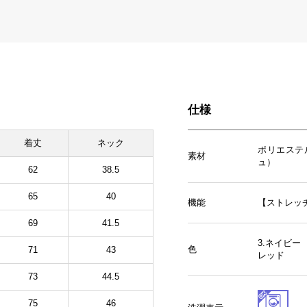
仕様
着丈
ネック
ポリエステ
素材
ュ）
62
38.5
65
40
機能
【ストレッ
69
41.5
3.ネイビー
色
71
43
レッド
73
44.5
75
46