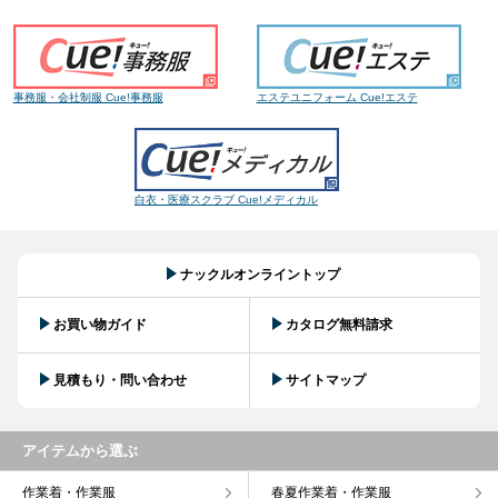
事務服・会社制服 Cue!事務服
エステユニフォーム Cue!エステ
白衣・医療スクラブ Cue!メディカル
ナックルオンライントップ
お買い物ガイド
カタログ無料請求
見積もり・問い合わせ
サイトマップ
アイテムから選ぶ
作業着・作業服
春夏作業着・作業服