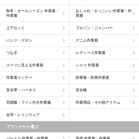
秋冬・オールシーズン 作業着・
おしゃれ・かっこいい作業着・作
作業服
業服
上下セット
ブルゾン・ジャンパー
パンツ・ズボン
デニム作業着
つなぎ
レディース作業着
スーツに見える作業着
シャツ 作業着
作業着インナー
防寒着・防寒作業着
安全帯・ハーネス
安全靴
空調服・ファン付き作業服
作業用品・その他アイテム
合羽・レインウェア
ブランドから選ぶ
バートル 作業着・作業服
寅壱 作業着・作業服