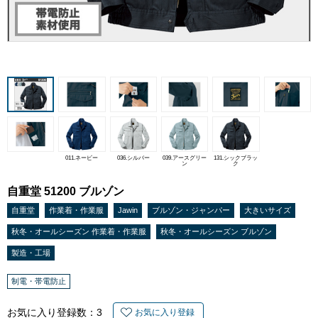
011.ネービー
036.シルバー
039.アースグリー
131.シックブラッ
ン
ク
自重堂 51200 ブルゾン
自重堂
作業着・作業服
Jawin
ブルゾン・ジャンパー
大きいサイズ
秋冬・オールシーズン 作業着・作業服
秋冬・オールシーズン ブルゾン
製造・工場
制電・帯電防止
お気に入り登録数：
3
お気に入り登録