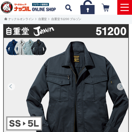
ナックルオンライン
自重堂
自重堂 51200 ブルゾン