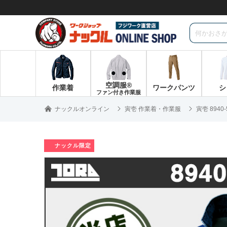
空調服®
作業着
ワークパンツ
シ
ファン付き作業服
ナックルオンライン
寅壱 作業着・作業服
寅壱 894
ナックル限定