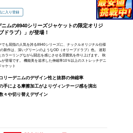
気に入り登録
ニムの8940シリーズジャケットの限定オリジ
ーブドラブ）」が登場！
でも屈指の人気を誇る8940シリーズに、ナックルオリジナル仕様
秋冬の新作は、深いグリーンのようなOD（オリーブドラブ）色。 迷彩
たカラーリングながら闘志を感じさせる雰囲気を作り上げます。 秋
が登場です。 機能美を追求した伸縮率10％以上のストレッチデニ
ジャケット
コリーデニムのデザイン性と抜群の伸縮率
の手による摩擦加工がよりヴィンテージ感を演出
数々や切り替えデザイン