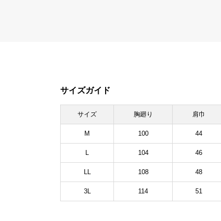
サイズガイド
サイズ
胸廻り
肩巾
M
100
44
L
104
46
LL
108
48
3L
114
51