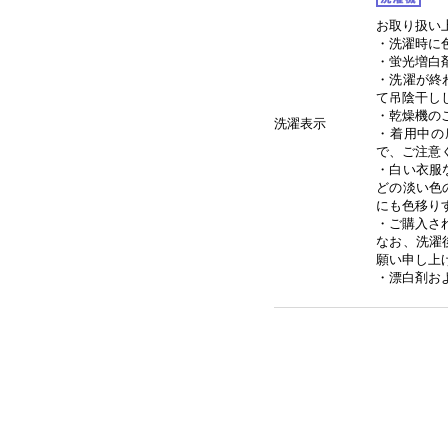
お取り扱い
・洗濯時に
・蛍光増白
・洗濯が終
て吊陰干し
・乾燥機の
洗濯表示
・着用中の
で、ご注意
・白い衣服
どの淡い色
にも色移り
・ご購入さ
なお、洗濯
願い申し上
・漂白剤お