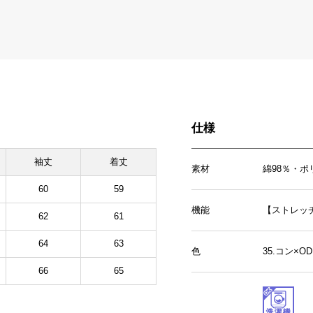
仕様
袖丈
着丈
素材
綿98％・ポ
60
59
機能
【ストレッ
62
61
64
63
色
35.コン×
66
65