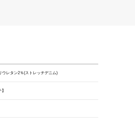
リウレタン2％(ストレッチデニム)
チ】
OD