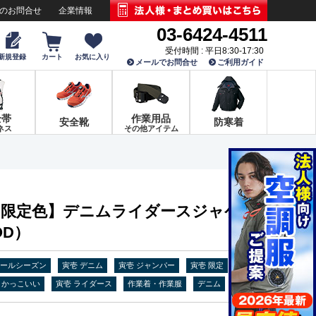
でのお問合せ
企業情報
03-6424-4511
受付時間 : 平日8:30-17:30
新規登録
カート
お気に入り
メールでお問合せ
ご利用ガイド
全帯
作業用品
安全靴
防寒着
ネス
その他アイテム
-35 【限定色】デニムライダースジャケ
OD）
オールシーズン
寅壱 デニム
寅壱 ジャンパー
寅壱 限定
・かっこいい
寅壱 ライダース
作業着・作業服
デニム