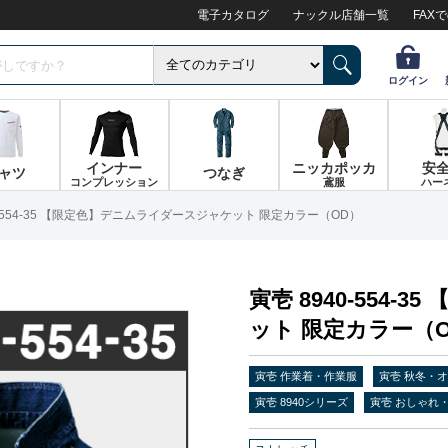
電子カタログ
ナックル店舗一覧
FAX
ログイン
インナー
ニッカポッカ
安
ャツ
つなぎ
コンプレッション
鳶服
ハー
0-554-35 【限定色】デニムライダースジャケット 限定カラー（OD）
寅壱 8940-554
ット 限定カラー（
寅壱 作業着・作業服
寅壱 秋冬・
寅壱 8940シリーズ
寅壱 おしゃれ