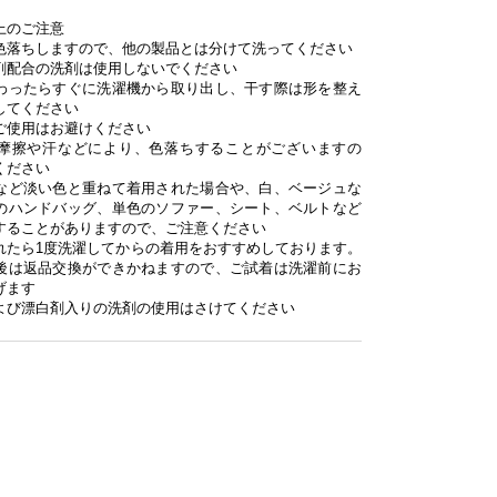
上のご注意
色落ちしますので、他の製品とは分けて洗ってください
剤配合の洗剤は使用しないでください
わったらすぐに洗濯機から取り出し、干す際は形を整え
してください
ご使用はお避けください
摩擦や汗などにより、色落ちすることがございますの
ください
など淡い色と重ねて着用された場合や、白、ベージュな
のハンドバッグ、単色のソファー、シート、ベルトなど
することがありますので、ご注意ください
れたら1度洗濯してからの着用をおすすめしております。
後は返品交換ができかねますので、ご試着は洗濯前にお
げます
よび漂白剤入りの洗剤の使用はさけてください