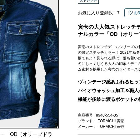
ストレッチ
お気に入り登録数：
7
お
寅壱の大人気ストレッチデ
ナルカラー「OD（オリ
寅壱のストレッチデニムシリーズの中
の限定ステッチカラー！ 2021年
柄でもよく見られる緑は、落ち着い
冬にしっくりくる大人の印象のデニム
ム素材を採用した寅壱のライダース
ヴィンテージ感あふれるヒッ
バイオウォッシュ加工＆職人
機能が多岐に渡るポケットの
商品番号
8940-554-35
ブランド :
TORAICHI 寅壱
メーカー :
TORAICHI 寅壱
ラー「OD（オリーブドラ