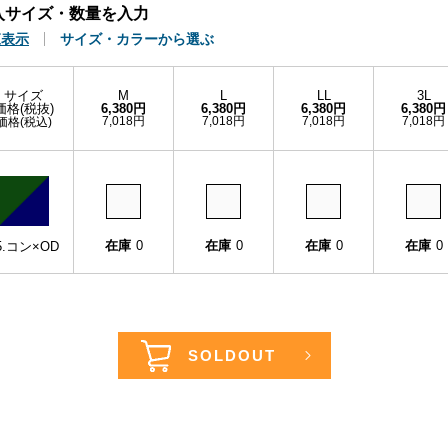
入サイズ・数量を入力
覧表示
サイズ・カラーから選ぶ
サイズ
M
L
LL
3L
価格(税抜)
6,380円
6,380円
6,380円
6,380円
7,018円
7,018円
7,018円
7,018円
価格(税込)
在庫
0
在庫
0
在庫
0
在庫
0
5.コン×OD