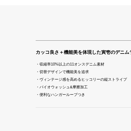
カッコ良さ＋機能美を体現した寅壱のデニム
・収縮率10%以上の11オンスデニム素材
・切替デザインで機能美を追求
・ヴィンテージ感を高めるヒッコリーの縦ストライプ
・バイオウォッシュ&摩擦加工
・便利なハンガーループつき