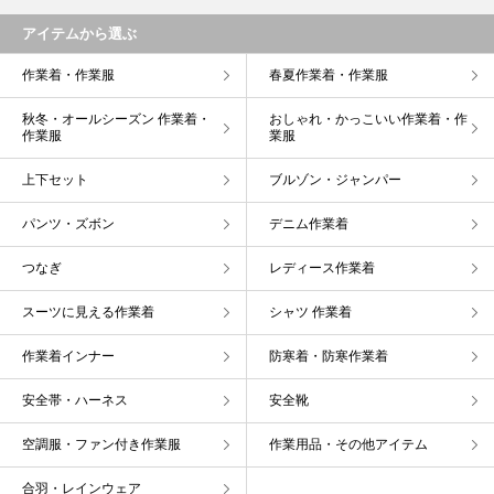
アイテムから選ぶ
作業着・作業服
春夏作業着・作業服
秋冬・オールシーズン 作業着・
おしゃれ・かっこいい作業着・作
作業服
業服
上下セット
ブルゾン・ジャンパー
パンツ・ズボン
デニム作業着
つなぎ
レディース作業着
スーツに見える作業着
シャツ 作業着
作業着インナー
防寒着・防寒作業着
安全帯・ハーネス
安全靴
空調服・ファン付き作業服
作業用品・その他アイテム
合羽・レインウェア