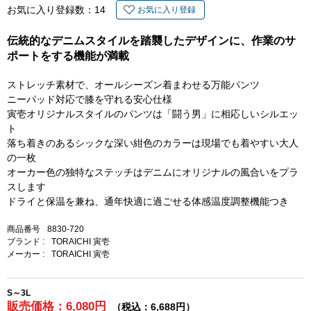
お気に入り登録数：
14
お気に入り登録
伝統的なデニムスタイルを踏襲したデザインに、作業のサ
ポートをする機能が満載
ストレッチ素材で、オールシーズン着まわせる万能パンツ
ニーパッド対応で膝を守れる安心仕様
寅壱オリジナルスタイルのパンツは「闘う男」に相応しいシルエッ
ト
落ち着きのあるシックな深い紺色のカラーは現場でも着やすい大人
の一枚
オーカー色の独特なステッチはデニムにオリジナルの風合いをプラ
スします
ドライと保温を兼ね、通年快適に過ごせる体感温度調整機能つき
商品番号
8830-720
ブランド :
TORAICHI 寅壱
メーカー :
TORAICHI 寅壱
S～3L
販売価格：6,080円
（税込：6,688円）