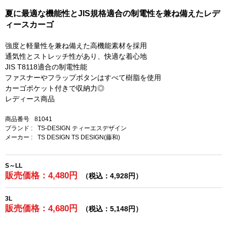
夏に最適な機能性とJIS規格適合の制電性を兼ね備えたレデ
ィースカーゴ
強度と軽量性を兼ね備えた高機能素材を採用
通気性とストレッチ性があり、快適な着心地
JIS T8118適合の制電性能
ファスナーやフラップボタンはすべて樹脂を使用
カーゴポケット付きで収納力◎
レディース商品
商品番号
81041
ブランド :
TS-DESIGN ティーエスデザイン
メーカー :
TS DESIGN TS DESIGN(藤和)
S～LL
販売価格：4,480円
（税込：4,928円）
3L
販売価格：4,680円
（税込：5,148円）