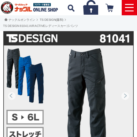
ナックルオンライン
TS DESIGN(藤和)
TS DESIGN 81041 AIR ACTIVEレディースカーゴパンツ