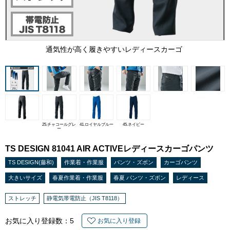
通気性が高く履きやすいレディースカーゴ
25.チャコールグレ
41.ロイヤルブルー
45.ネイビー
ー
TS DESIGN 81041 AIR ACTIVEレディースカーゴパンツ
TS DESIGN(藤和)
作業着・作業服
パンツ・ズボン
カーゴパンツ
大きいサイズ
春夏作業着・作業服
春夏 パンツ・ズボン
レディース
ストレッチ
静電気帯電防止（JIS T8118）
お気に入り登録数：
5
お気に入り登録