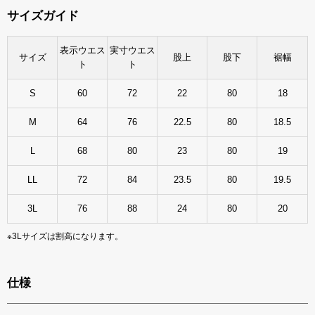
サイズガイド
表示ウエス
実寸ウエス
サイズ
股上
股下
裾幅
ト
ト
S
60
72
22
80
18
M
64
76
22.5
80
18.5
L
68
80
23
80
19
LL
72
84
23.5
80
19.5
3L
76
88
24
80
20
※3Lサイズは割高になります。
仕様