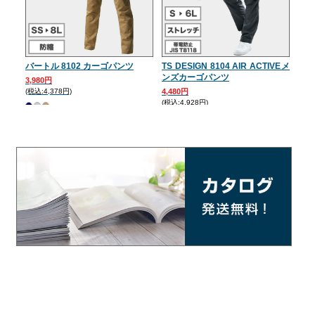
バートル 8102 カーゴパンツ
TS DESIGN 8104 AIR ACTIVEメ
バー
ンズカーゴパンツ
3,980円
4,3
(税込:4,378円)
4,480円
(税込:
(税込:4,928円)