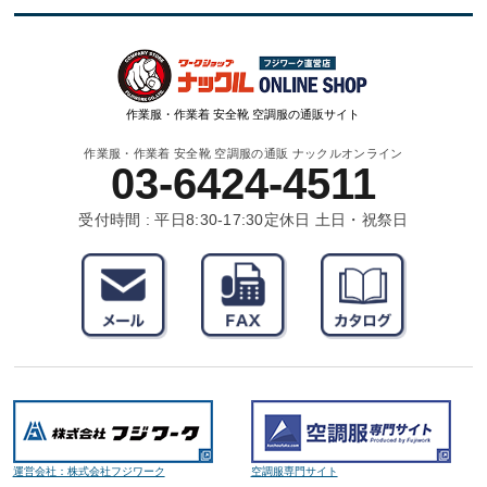
作業服・作業着 安全靴 空調服の通販サイト
作業服・作業着 安全靴 空調服の通販 ナックルオンライン
03-6424-4511
受付時間 : 平日8:30-17:30
定休日 土日・祝祭日
運営会社：株式会社フジワーク
空調服専門サイト