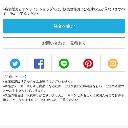
※店舗販売とオンラインショップでは、販売価格および在庫状況が異なりますの
で、予めご了承ください。
注文へ進む
お問い合わせ・見積もり
【在庫について】
※在庫状況はリアルタイム反映ではございません。
※商品はメーカー取り寄せ商品になるため、ご注文後に在庫確認を行い、ご注文確認の
メールをお送りしております。
※欠品の場合は、大変申し訳ございませんが、キャンセルもしくは次回入荷までお待ち
頂くことになりますので、あらかじめご了承ください。