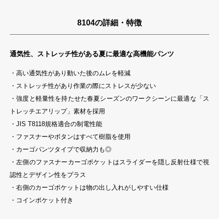
8104の詳細・特徴
通気性、ストレッチ性がある夏に最適な高機能パンツ
・高い通気性があり動いた後のムレを軽減
・ストレッチ性があり作業の際にストレスが少ない
・強度と軽量性を持たせた春夏シーズンのワークシーンに最適な「ス
トレッチエアリップ」素材を採用
・JIS T8118規格適合の制電性能
・ファスナーやボタンはすべて樹脂を使用
・カーゴパンツタイプで収納力も◎
・左側のファスナーカーゴポケットはスライダーを隠し反射仕様で視
認性とデザイン性をプラス
・右側のカーゴポケットは物の出し入れがしやすい仕様
・コインポケット付き