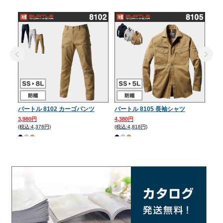
バートル 8102 カーゴパンツ
バートル 8105 長袖シャツ
TS 
ング
3,980円
4,380円
(税込:4,378円)
(税込:4,818円)
5,2
(税込: