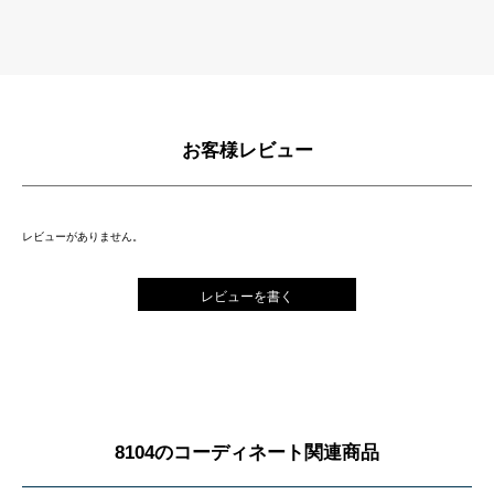
お客様レビュー
レビューがありません。
レビューを書く
8104のコーディネート関連商品