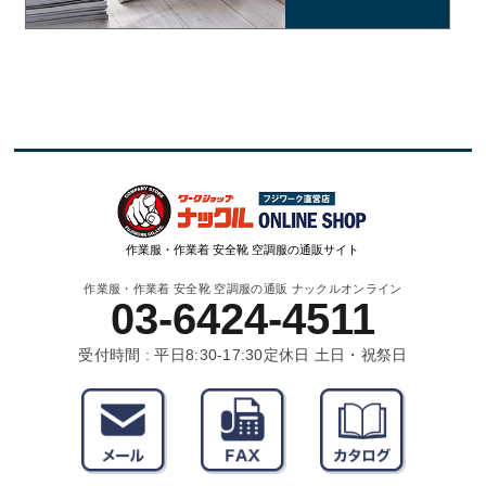
作業服・作業着 安全靴 空調服の通販サイト
作業服・作業着 安全靴 空調服の通販 ナックルオンライン
03-6424-4511
受付時間 : 平日8:30-17:30
定休日 土日・祝祭日