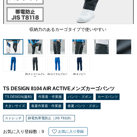
収納力のあるカーゴタイプで使いやすい
25.チャコールグレ
41.ロイヤルブルー
45.ネイビー
ー
TS DESIGN 8104 AIR ACTIVEメンズカーゴパンツ
TS DESIGN(藤和)
作業着・作業服
パンツ・ズボン
カーゴパンツ
大きいサイズ
春夏作業着・作業服
春夏 パンツ・ズボン
ストレッチ
静電気帯電防止（JIS T8118）
お気に入り登録数：
9
お気に入り登録