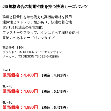
JIS規格適合の制電性能を持つ快適カーゴパンツ
強度と軽量性を兼ね備えた高機能素材を採用
通気性とストレッチ性があり、快適な着心地
JIS T8118適合の制電性能
ファスナーやフラップボタンはすべて樹脂を使用
収納力のあるカーゴパンツタイプ
商品番号
8104
ブランド :
TS-DESIGN ティーエスデザイン
メーカー :
TS DESIGN TS DESIGN(藤和)
S～LL
販売価格：4,480円
（税込：4,928円）
3L～4L
販売価格：4,680円
（税込：5,148円）
5L～6L
販売価格：4,980円
（税込：5,478円）