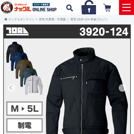
ナックルオンライン
寅壱 作業着・作業服
寅壱 3920-124 長袖ブルゾン