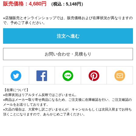
販売価格：4,680円
（税込：5,148円）
※店舗販売とオンラインショップでは、販売価格および在庫状況が異なりますの
で、予めご了承ください。
注文へ進む
お問い合わせ・見積もり
【在庫について】
※在庫状況はリアルタイム反映ではございません。
※商品はメーカー取り寄せ商品になるため、ご注文後に在庫確認を行い、ご注文確認の
メールをお送りしております。
※欠品の場合は、大変申し訳ございませんが、キャンセルもしくは次回入荷までお待ち
頂くことになりますので、あらかじめご了承ください。