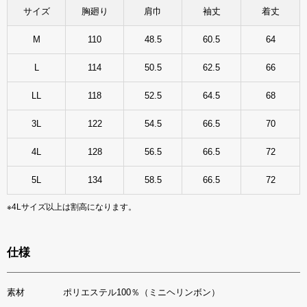
サイズ
胸廻り
肩巾
袖丈
着丈
M
110
48.5
60.5
64
L
114
50.5
62.5
66
LL
118
52.5
64.5
68
3L
122
54.5
66.5
70
4L
128
56.5
66.5
72
5L
134
58.5
66.5
72
※4Lサイズ以上は割高になります。
仕様
素材
ポリエステル100％（ミニヘリンボン）