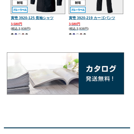
寅壱 3920-125 長袖シャツ
寅壱 3920-219 カーゴパンツ
寅壱
3,580円
3,580円
4,0
(税込:3,938円)
(税込:3,938円)
(税込: