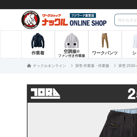
空調服®
作業着
ワークパンツ
シ
ファン付き作業服
ナックルオンライン
寅壱 作業着・作業服
寅壱 2530