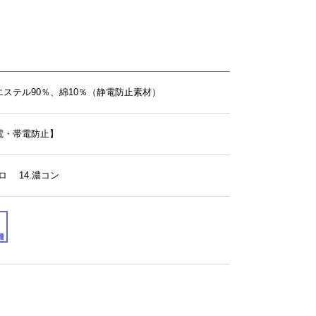
エステル90％、綿10％（静電防止素材）
電・帯電防止】
クロ 14.濃コン