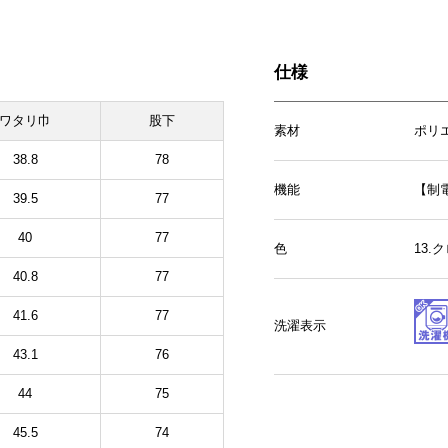
仕様
ワタリ巾
股下
素材
ポリ
38.8
78
機能
【制
39.5
77
40
77
色
13.
40.8
77
41.6
77
洗濯表示
43.1
76
44
75
45.5
74