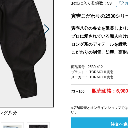
お気に入り登録数：
59
寅壱こだわりの2530シリ
寅壱八分の各丈を延長しより
プロに愛されている職人向け
ロング系のディテールを継承
こだわりの制電、防塵、高耐
商品番号
2530-412
ブランド :
TORAICHI 寅壱
メーカー :
TORAICHI 寅壱
販売価格：6,98
73～100
※店舗販売とオンラインショップで
ロング八分
い。
注文へ進