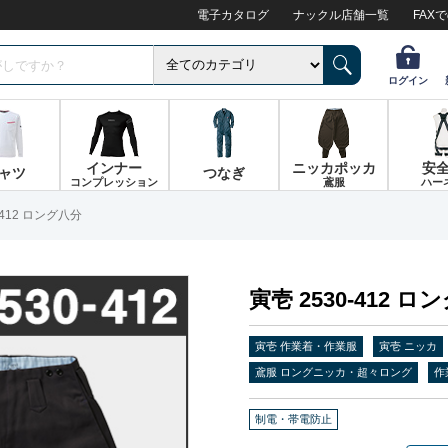
電子カタログ
ナックル店舗一覧
FAX
ログイン
インナー
ニッカポッカ
安
ャツ
つなぎ
コンプレッション
鳶服
ハー
-412 ロング八分
寅壱 2530-412 ロ
寅壱 作業着・作業服
寅壱 ニッカ
鳶服 ロングニッカ・超々ロング
作
制電・帯電防止