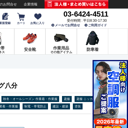
でのお問合せ
企業情報
03-6424-4511
受付時間 : 平日8:30-17:30
新規登録
カート
お気に入り
メールでお問合せ
ご利用ガイド
全帯
作業用品
安全靴
防寒着
ネス
その他アイテム
ング八分
秋冬・オールシーズン 作業着・作業服
鳶服
鳶服 ニッカ
業着・作業服
制電・帯電防止
建設・建築
塗装