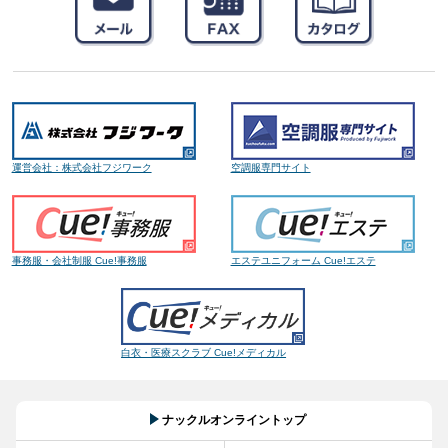
運営会社：株式会社フジワーク
空調服専門サイト
事務服・会社制服 Cue!事務服
エステユニフォーム Cue!エステ
白衣・医療スクラブ Cue!メディカル
ナックルオンライントップ