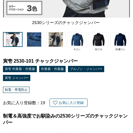
2530シリーズのチャックジャンパー
4.コン
13.クロ
14.濃コン
寅壱 2530-101 チャックジャンパー
寅壱 作業着・作業服
作業着・作業服
ブルゾン・ジャンパー
寅壱 ジャンパー
制電・帯電防止
お気に入り登録数：
19
お気に入り登録
制電＆高強度でお馴染みの2530シリーズのチャックジャン
パー