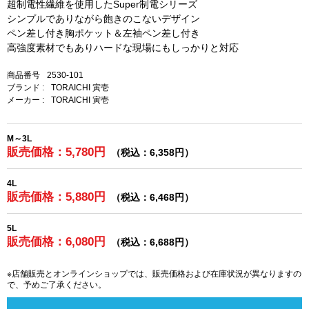
超制電性繊維を使用したSuper制電シリーズ
シンプルでありながら飽きのこないデザイン
ペン差し付き胸ポケット＆左袖ペン差し付き
高強度素材でもありハードな現場にもしっかりと対応
商品番号
2530-101
ブランド :
TORAICHI 寅壱
メーカー :
TORAICHI 寅壱
M～3L
販売価格：5,780円
（税込：6,358円）
4L
販売価格：5,880円
（税込：6,468円）
5L
販売価格：6,080円
（税込：6,688円）
※店舗販売とオンラインショップでは、販売価格および在庫状況が異なりますの
で、予めご了承ください。