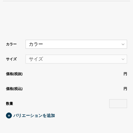
カラー
サイズ
価格(税抜)
円
価格(税込)
円
数量
＋
バリエーションを追加