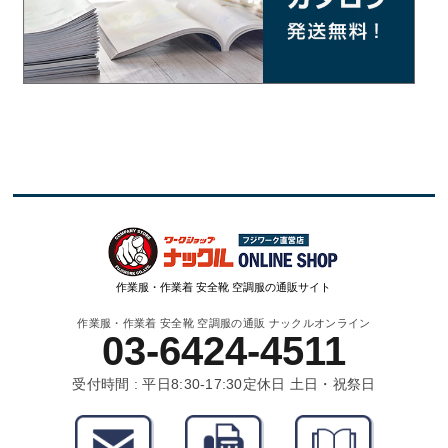
作業服・作業着 安全靴 空調服の通販サイト
作業服・作業着 安全靴 空調服の通販 ナックルオンライン
03-6424-4511
受付時間 : 平日8:30-17:30
定休日 土日・祝祭日