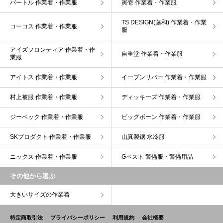
バートル 作業着・作業服
寅壱 作業着・作業服
TS DESIGN(藤和) 作業着・作業
コーコス 作業着・作業服
服
アイズフロンティア 作業着・作
自重堂 作業着・作業服
業服
アイトス 作業着・作業服
イーブンリバー 作業着・作業服
村上被服 作業着・作業服
ディッキーズ 作業着・作業服
ジーベック 作業着・作業服
ビッグボーン 作業着・作業服
SKプロダクト 作業着・作業服
山真製鋸 水冷服
ニックス 作業着・作業服
Gベスト 警備服・警備用品
その他から選ぶ
大きいサイズの作業着
特定商取引法
プライバシーポリシー
利用規約
会社概要