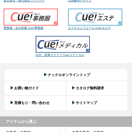
運営会社：株式会社フジワーク
空調服専門サイト
事務服・会社制服 Cue!事務服
エステユニフォーム Cue!エステ
白衣・医療スクラブ Cue!メディカル
ナックルオンライントップ
お買い物ガイド
カタログ無料請求
見積もり・問い合わせ
サイトマップ
アイテムから選ぶ