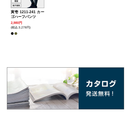
寅壱 1211-241 カー
ゴハーフパンツ
2,980円
(税込:3,278円)