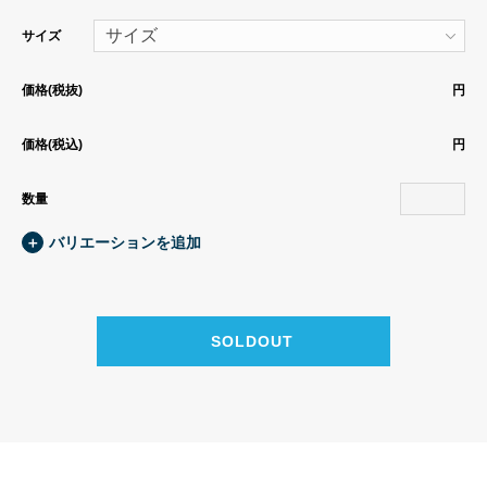
サイズ
価格(税抜)
円
価格(税込)
円
数量
＋
バリエーションを追加