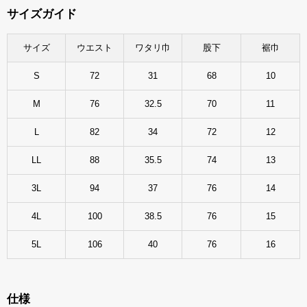
サイズガイド
サイズ
ウエスト
ワタリ巾
股下
裾巾
S
72
31
68
10
M
76
32.5
70
11
L
82
34
72
12
LL
88
35.5
74
13
3L
94
37
76
14
4L
100
38.5
76
15
5L
106
40
76
16
仕様