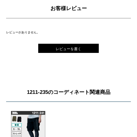
お客様レビュー
レビューがありません。
レビューを書く
1211-235のコーディネート関連商品