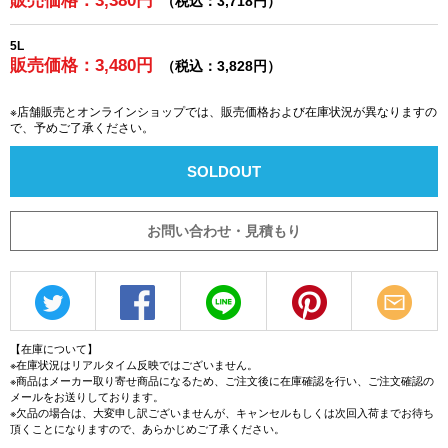
販売価格：3,380円
（税込：3,718円）
5L
販売価格：3,480円
（税込：3,828円）
※店舗販売とオンラインショップでは、販売価格および在庫状況が異なりますの
で、予めご了承ください。
SOLDOUT
お問い合わせ・見積もり
【在庫について】
※在庫状況はリアルタイム反映ではございません。
※商品はメーカー取り寄せ商品になるため、ご注文後に在庫確認を行い、ご注文確認の
メールをお送りしております。
※欠品の場合は、大変申し訳ございませんが、キャンセルもしくは次回入荷までお待ち
頂くことになりますので、あらかじめご了承ください。