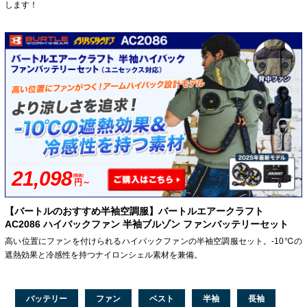
します！
21,098
(税抜)
円～
23,208
円
(税込)～
【バートルのおすすめ半袖空調服】バートルエアークラフト
AC2086 ハイバックファン 半袖ブルゾン ファンバッテリーセット
高い位置にファンを付けられるハイバックファンの半袖空調服セット。-10℃の
遮熱効果と冷感性を持つナイロンシェル素材を兼備。
バッテリー
ファン
ベスト
半袖
長袖