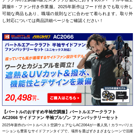
調服®・ファン付き作業服。2025年新作はフード付きでも取り外し
可能な商品もあり、職場の規則などに合わせて着られます。取り外
し対応については商品詳細ページをご確認ください！
20,498
(税抜)
円～
22,548
円
(税込)～
【バートルのおすすめ半袖空調服】バートルエアークラフト
AC2066 サイドファン 半袖ブルゾン ファンバッテリーセット
2025年新作のバートルベスト空調ウェアならAC2064が一番人気！カラーバリエ
ーションも豊富なサイドファンタイプで、場所を選ばずさまざまなシーンで活躍