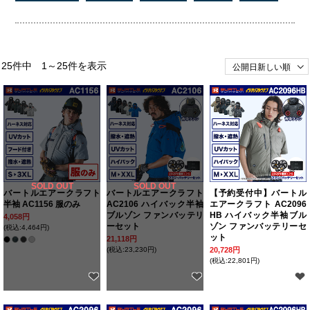
25件中 1～25件を表示
SOLD OUT
SOLD OUT
バートルエアークラフト
バートルエアークラフト
【予約受付中】バートル
半袖 AC1156 服のみ
AC2106 ハイバック半袖
エアークラフト AC2096
ブルゾン ファンバッテリ
HB ハイバック半袖ブル
4,058円
ーセット
ゾン ファンバッテリーセ
(税込:4,464円)
ット
21,118円
(税込:23,230円)
20,728円
(税込:22,801円)