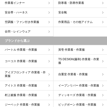
作業着インナー
防寒着・防寒作業着
安全帯・ハーネス
安全靴
空調服・ファン付き作業服
作業用品・その他アイテム
合羽・レインウェア
ブランドから選ぶ
バートル 作業着・作業服
寅壱 作業着・作業服
TS DESIGN(藤和) 作業着・作業
コーコス 作業着・作業服
服
アイズフロンティア 作業着・作
自重堂 作業着・作業服
業服
アイトス 作業着・作業服
イーブンリバー 作業着・作業服
村上被服 作業着・作業服
ディッキーズ 作業着・作業服
ジーベック 作業着・作業服
ビッグボーン 作業着・作業服