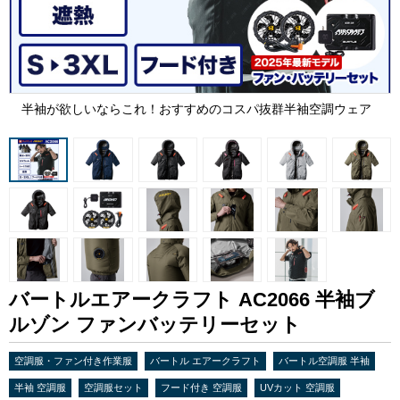
半袖が欲しいならこれ！おすすめのコスパ抜群半袖空調ウェア
バートルエアークラフト AC2066 半袖ブ
ルゾン ファンバッテリーセット
空調服・ファン付き作業服
バートル エアークラフト
バートル空調服 半袖
半袖 空調服
空調服セット
フード付き 空調服
UVカット 空調服