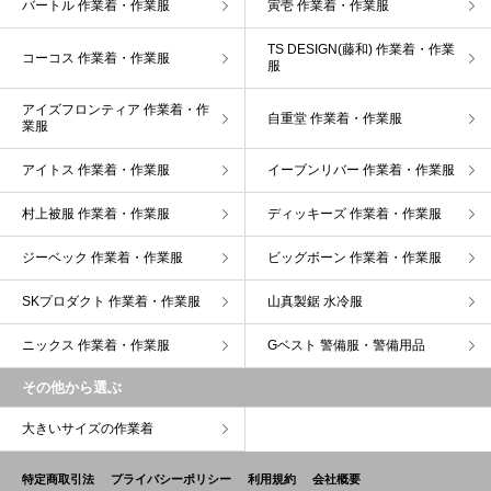
バートル 作業着・作業服
寅壱 作業着・作業服
TS DESIGN(藤和) 作業着・作業
コーコス 作業着・作業服
服
アイズフロンティア 作業着・作
自重堂 作業着・作業服
業服
アイトス 作業着・作業服
イーブンリバー 作業着・作業服
村上被服 作業着・作業服
ディッキーズ 作業着・作業服
ジーベック 作業着・作業服
ビッグボーン 作業着・作業服
SKプロダクト 作業着・作業服
山真製鋸 水冷服
ニックス 作業着・作業服
Gベスト 警備服・警備用品
その他から選ぶ
大きいサイズの作業着
特定商取引法
プライバシーポリシー
利用規約
会社概要