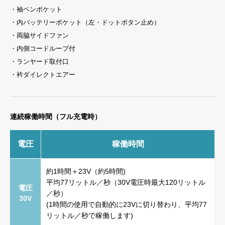
・袖ペンポケット
・内バッテリーポケット（左・ドットボタン止め）
・両脇サイドファン
・内側コードループ付
・ランヤード取付口
・衿ダイレクトエアー
連続稼働時間（フル充電時）
電圧
稼働時間
約1時間＋23V（約5時間)
平均77リットル／秒（30V電圧時最大120リットル
電圧
／秒）
30V
(1時間の使用で自動的に23Vに切り替わり、平均77
リットル／秒で稼働します)