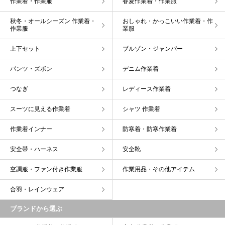
作業着・作業服
春夏作業着・作業服
秋冬・オールシーズン 作業着・
おしゃれ・かっこいい作業着・作
作業服
業服
上下セット
ブルゾン・ジャンパー
パンツ・ズボン
デニム作業着
つなぎ
レディース作業着
スーツに見える作業着
シャツ 作業着
作業着インナー
防寒着・防寒作業着
安全帯・ハーネス
安全靴
空調服・ファン付き作業服
作業用品・その他アイテム
合羽・レインウェア
ブランドから選ぶ