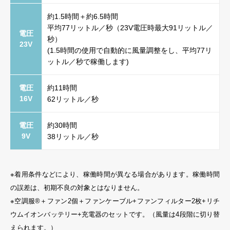
約1.5時間＋約6.5時間
平均77リットル／秒（23V電圧時最大91リットル／
電圧
秒）
23V
(1.5時間の使用で自動的に風量調整をし、平均77リ
ットル／秒で稼働します)
電圧
約11時間
16V
62リットル／秒
電圧
約30時間
9V
38リットル／秒
※着用条件などにより、稼働時間が異なる場合があります。稼働時間
の誤差は、初期不良の対象とはなりません。
※空調服®＋ファン2個＋ファンケーブル+ファンフィルター2枚+リチ
ウムイオンバッテリー+充電器のセットです。（風量は4段階に切り替
えられます。）