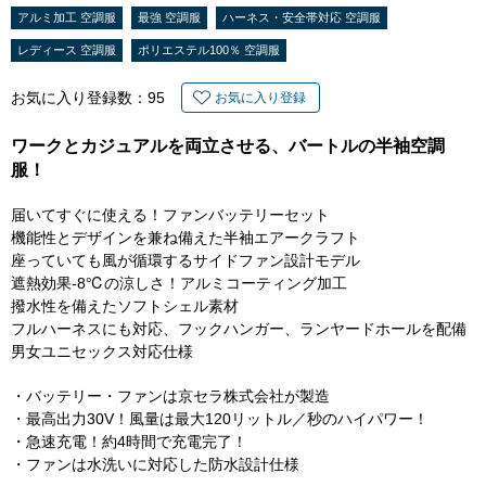
アルミ加工 空調服
最強 空調服
ハーネス・安全帯対応 空調服
レディース 空調服
ポリエステル100％ 空調服
お気に入り登録数：
95
お気に入り登録
ワークとカジュアルを両立させる、バートルの半袖空調
服！
届いてすぐに使える！ファンバッテリーセット
機能性とデザインを兼ね備えた半袖エアークラフト
座っていても風が循環するサイドファン設計モデル
遮熱効果-8℃の涼しさ！アルミコーティング加工
撥水性を備えたソフトシェル素材
フルハーネスにも対応、フックハンガー、ランヤードホールを配備
男女ユニセックス対応仕様
・バッテリー・ファンは京セラ株式会社が製造
・最高出力30V！風量は最大120リットル／秒のハイパワー！
・急速充電！約4時間で充電完了！
・ファンは水洗いに対応した防水設計仕様