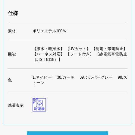
仕様
素材
ポリエステル100％
【撥水・軽撥水】 【UVカット】 【制電・帯電防止】
機能
【ハーネス対応】 【フード付き】 【静電気帯電防止
（JIS T8118）】
1.ネイビー 38.カーキ 39.シルバーグレー 98.ス
色
トーン
洗濯表示