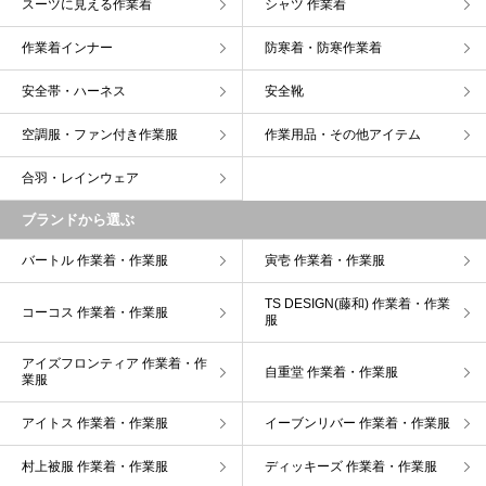
スーツに見える作業着
シャツ 作業着
作業着インナー
防寒着・防寒作業着
安全帯・ハーネス
安全靴
空調服・ファン付き作業服
作業用品・その他アイテム
合羽・レインウェア
ブランドから選ぶ
バートル 作業着・作業服
寅壱 作業着・作業服
TS DESIGN(藤和) 作業着・作業
コーコス 作業着・作業服
服
アイズフロンティア 作業着・作
自重堂 作業着・作業服
業服
アイトス 作業着・作業服
イーブンリバー 作業着・作業服
村上被服 作業着・作業服
ディッキーズ 作業着・作業服