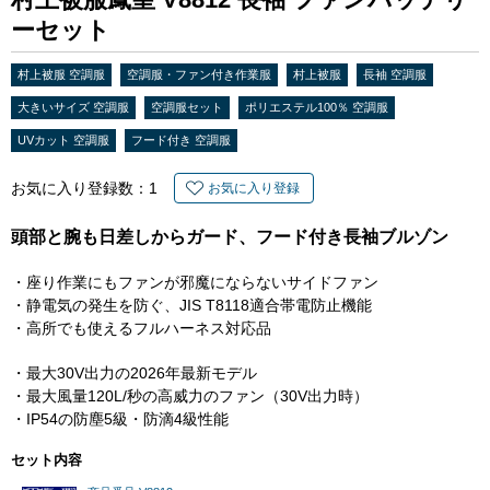
ーセット
村上被服 空調服
空調服・ファン付き作業服
村上被服
長袖 空調服
大きいサイズ 空調服
空調服セット
ポリエステル100％ 空調服
UVカット 空調服
フード付き 空調服
お気に入り登録数：
1
お気に入り登録
頭部と腕も日差しからガード、フード付き長袖ブルゾン
・座り作業にもファンが邪魔にならないサイドファン
・静電気の発生を防ぐ、JIS T8118適合帯電防止機能
・高所でも使えるフルハーネス対応品
・最大30V出力の2026年最新モデル
・最大風量120L/秒の高威力のファン（30V出力時）
・IP54の防塵5級・防滴4級性能
セット内容