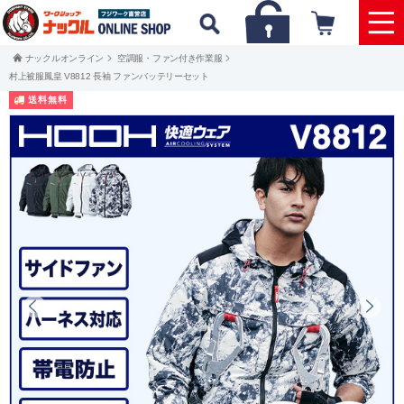
ナックルオンライン
空調服・ファン付き作業服
村上被服鳳皇 V8812 長袖 ファンバッテリーセット
送料無料