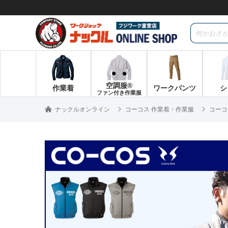
空調服®
作業着
ワークパンツ
シ
ファン付き作業服
ナックルオンライン
コーコス 作業着・作業服
コーコ