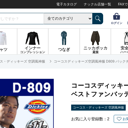
電子カタログ
ナックル店舗一覧
FAX
ログイン
インナー
ニッカポッカ
安
ャツ
つなぎ
コンプレッション
鳶服
ハー
ス・ディッキーズ 空調風神服
コーコスディッキーズ空調風神服 D809 バッ
コーコスディッキー
ベストファンバッ
コーコス・ディッキーズ 空調風神服
お気に入り登録数：
2
お