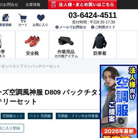
でのお問合せ
企業情報
03-6424-4511
受付時間 : 平日8:30-17:30
新規登録
カート
お気に入り
メールでお問合せ
ご利用ガイド
全帯
作業用品
安全靴
防寒着
ネス
その他アイテム
クチタンベストファンバッテリーセット
ズ空調風神服 D809 バックチタン
テリーセット
空調服セット
ベスト 空調服
空調服・ファン付き作業服
気に入り登録