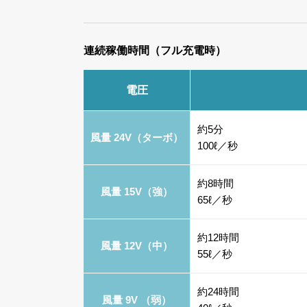
連続稼働時間（フル充電時）
電圧
約5分
風量 24V（ターボ）
100ℓ／秒
約8時間
風量 15V（強）
65ℓ／秒
約12時間
風量 12V（中）
55ℓ／秒
約24時間
風量 9V （弱）