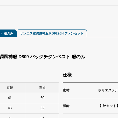
ト 服のみ
サンエス空調風神服 RD9220H ファンセット
風神服 D809 バックチタンベスト 服のみ
仕様
肩幅
着丈
素材
ポリエステル
41
60
機能
【UVカット
43
62