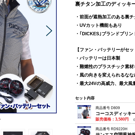
裏チタン加工のディッキ
・前面が遮熱加工のある裏チ
・UVカット機能もあり
・｢DICKES｣ブランドプリ
【ファン・バッテリーがセッ
・バッテリーは日本製
・難燃性のプラスチック素材
・風の向きを変えられるなな
・最大24Vの高威力、最大風量
セット内容
商品番号 D809
コーコスディッキー
ト
販売価格：3,580円
（
商品番号 RD9220H
サンエス空調風神服 