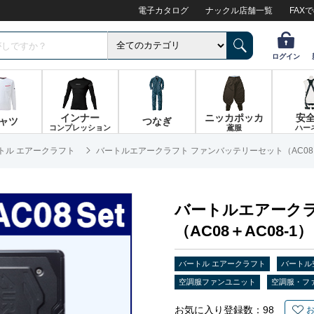
電子カタログ
ナックル店舗一覧
FAX
ログイン
インナー
ニッカポッカ
安
ャツ
つなぎ
コンプレッション
鳶服
ハー
トル エアークラフト
バートルエアークラフト ファンバッテリーセット（AC08＋
バートルエアーク
（AC08＋AC08-1）
バートル エアークラフト
バートル
空調服ファンユニット
空調服・フ
お気に入り登録数：
98