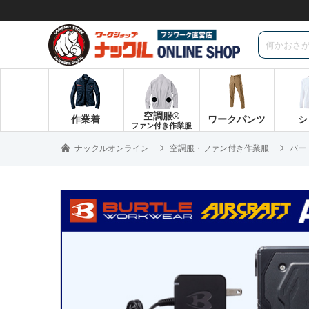
空調服®
作業着
ワークパンツ
シ
ファン付き作業服
ナックルオンライン
空調服・ファン付き作業服
バー