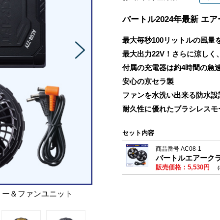
バートル2024年最新 
最大毎秒100リットルの風量
最大出力22V！さらに涼し
付属の充電器は約4時間の急
安心の京セラ製
ファンを水洗い出来る防水設
耐久性に優れたブラシレスモ
セット内容
商品番号 AC08-1
バートルエアークラ
販売価格：5,530円
（
テリー＆ファンユニット