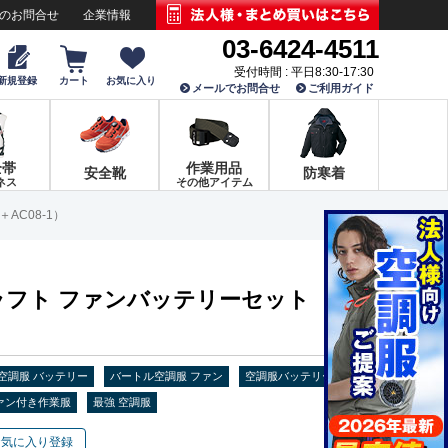
でのお問合せ
企業情報
03-6424-4511
受付時間 : 平日8:30-17:30
新規登録
カート
お気に入り
メールでお問合せ
ご利用ガイド
全帯
作業用品
安全靴
防寒着
ネス
その他アイテム
AC08-1）
ラフト ファンバッテリーセット
空調服 バッテリー
バートル空調服 ファン
空調服バッテリー
ァン付き作業服
最強 空調服
お気に入り登録