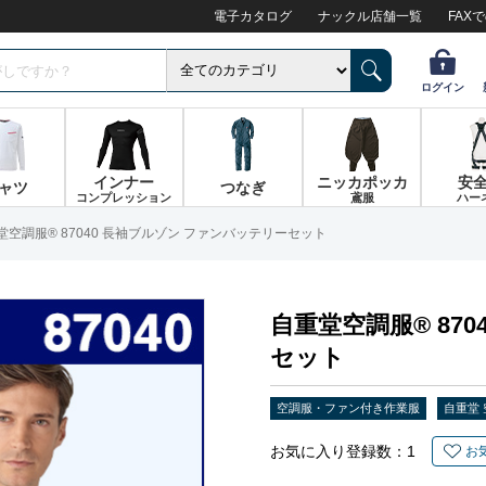
電子カタログ
ナックル店舗一覧
FAX
ログイン
インナー
ニッカポッカ
安
ャツ
つなぎ
コンプレッション
鳶服
ハー
堂空調服® 87040 長袖ブルゾン ファンバッテリーセット
自重堂空調服® 87
セット
空調服・ファン付き作業服
自重堂
お気に入り登録数：
1
お