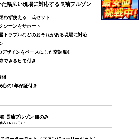
いた幅広い現場に対応する長袖ブルゾン
迷わず使える一式セット
クシーンをサポート
器トラブルなどのおそれがある現場に対応
ン
0のデザインをベースにした空調服®
節できるヒモ付き
時間
安心の1年保証付き
040 長袖ブルゾン 服のみ
税込：5,225円）〜
02B スターターキット（ファンバッテリーセット）