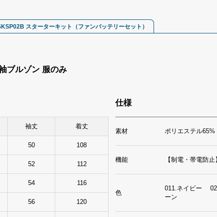
SKSP02B スターターキット（ファンバッテリーセット）
 長袖ブルゾン 服のみ
仕様
袖丈
着丈
素材
ポリエステル65%
50
108
機能
【制電・帯電防止
52
112
54
116
011.ネイビー 0
色
ーン
56
120