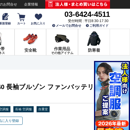
でのお問合せ
企業情報
03-6424-4511
受付時間 : 平日8:30-17:30
新規登録
カート
お気に入り
メールでお問合せ
ご利用ガイド
全帯
作業用品
安全靴
防寒着
ネス
その他アイテム
040 長袖ブルゾン ファンバッテリー
 空調服
長袖 空調服
自重堂
気に入り登録