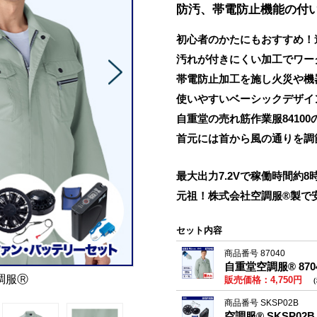
防汚、帯電防止機能の付
初心者のかたにもおすすめ！
汚れが付きにくい加工でワー
帯電防止加工を施し火災や機
使いやすいベーシックデザイ
自重堂の売れ筋作業服8410
首元には首から風の通りを調
最大出力7.2Vで稼働時間約8
元祖！株式会社空調服®製で
セット内容
商品番号 87040
自重堂空調服® 87
調服Ⓡ
販売価格：4,750円
（
商品番号 SKSP02B
空調服® SKSP