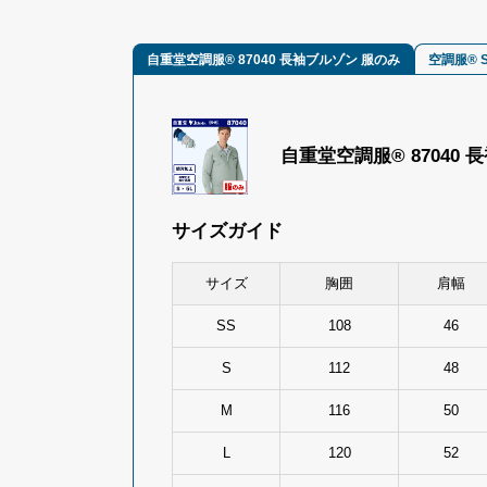
自重堂空調服® 87040 長袖ブルゾン 服のみ
空調服® 
自重堂空調服® 87040
サイズガイド
サイズ
胸囲
肩幅
SS
108
46
S
112
48
M
116
50
L
120
52