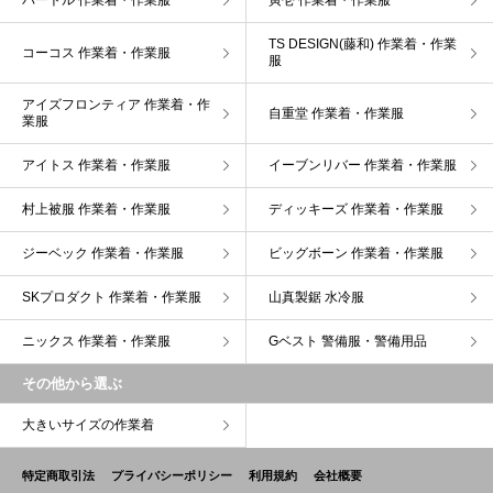
バートル 作業着・作業服
寅壱 作業着・作業服
TS DESIGN(藤和) 作業着・作業
コーコス 作業着・作業服
服
アイズフロンティア 作業着・作
自重堂 作業着・作業服
業服
アイトス 作業着・作業服
イーブンリバー 作業着・作業服
村上被服 作業着・作業服
ディッキーズ 作業着・作業服
ジーベック 作業着・作業服
ビッグボーン 作業着・作業服
SKプロダクト 作業着・作業服
山真製鋸 水冷服
ニックス 作業着・作業服
Gベスト 警備服・警備用品
その他から選ぶ
大きいサイズの作業着
特定商取引法
プライバシーポリシー
利用規約
会社概要