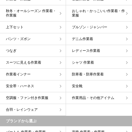
秋冬・オールシーズン 作業着・
おしゃれ・かっこいい作業着・作
作業服
業服
上下セット
ブルゾン・ジャンパー
パンツ・ズボン
デニム作業着
つなぎ
レディース作業着
スーツに見える作業着
シャツ 作業着
作業着インナー
防寒着・防寒作業着
安全帯・ハーネス
安全靴
空調服・ファン付き作業服
作業用品・その他アイテム
合羽・レインウェア
ブランドから選ぶ