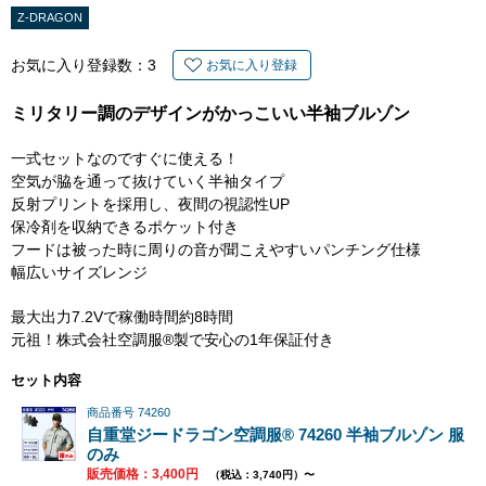
Z-DRAGON
お気に入り登録数：
3
お気に入り登録
ミリタリー調のデザインがかっこいい半袖ブルゾン
一式セットなのですぐに使える！
空気が脇を通って抜けていく半袖タイプ
反射プリントを採用し、夜間の視認性UP
保冷剤を収納できるポケット付き
フードは被った時に周りの音が聞こえやすいパンチング仕様
幅広いサイズレンジ
最大出力7.2Vで稼働時間約8時間
元祖！株式会社空調服®製で安心の1年保証付き
セット内容
商品番号 74260
自重堂ジードラゴン空調服® 74260 半袖ブルゾン 服
のみ
販売価格：3,400円
（税込：3,740円）〜