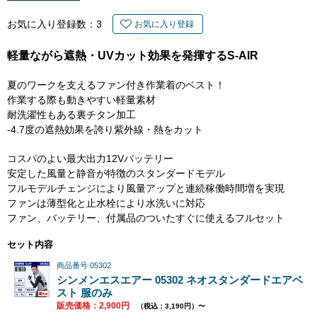
お気に入り登録数：
3
お気に入り登録
軽量ながら遮熱・UVカット効果を発揮するS-AIR
夏のワークを支えるファン付き作業着のベスト！
作業する際も動きやすい軽量素材
耐洗濯性もある裏チタン加工
-4.7度の遮熱効果を誇り紫外線・熱をカット
コスパのよい最大出力12Vバッテリー
安定した風量と静音が特徴のスタンダードモデル
フルモデルチェンジにより風量アップと連続稼働時間増を実現
ファンは薄型化と止水栓により水洗いに対応
ファン、バッテリー、付属品のついたすぐに使えるフルセット
セット内容
商品番号 05302
シンメンエスエアー 05302 ネオスタンダードエアベ
スト 服のみ
販売価格：2,900円
（税込：3,190円）〜