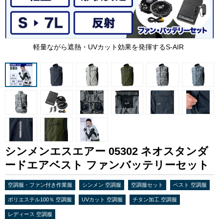
軽量ながら遮熱・UVカット効果を発揮するS-AIR
シンメンエスエアー 05302 ネオスタンダ
ードエアベスト ファンバッテリーセット
空調服・ファン付き作業服
シンメン 空調服
空調服セット
ベスト 空調服
ポリエステル100％ 空調服
UVカット 空調服
チタン加工 空調服
レディース 空調服