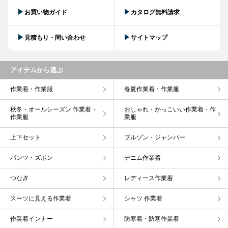
お買い物ガイド
カタログ無料請求
見積もり・問い合わせ
サイトマップ
アイテムから選ぶ
作業着・作業服
春夏作業着・作業服
秋冬・オールシーズン 作業着・
おしゃれ・かっこいい作業着・作
作業服
業服
上下セット
ブルゾン・ジャンパー
パンツ・ズボン
デニム作業着
つなぎ
レディース作業着
スーツに見える作業着
シャツ 作業着
作業着インナー
防寒着・防寒作業着