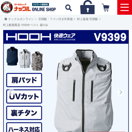
ナックルオンライン
空調服・ファン付き作業服
村上被服 空調服
村上被服鳳皇 V9399 ベスト 服のみ