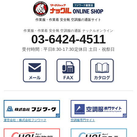
作業服・作業着 安全靴 空調服の通販サイト
作業服・作業着 安全靴 空調服の通販 ナックルオンライン
03-6424-4511
受付時間 : 平日8:30-17:30
定休日 土日・祝祭日
運営会社：株式会社フジワーク
空調服専門サイト