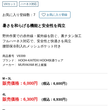
UVカット
ハーネス対応
お気に入り登録数：
7
お気に入り登録
暑さを和らげる機能と安全性を両立
野外作業での赤外線・紫外線を防ぐ、裏チタン加工
フルハーネス対応で、安全性と快適さを両立
腰部保冷剤入れメッシュポケット付き
商品番号
V9399
ブランド :
HOOH-KAITEKI HOOH快適ウェア
メーカー :
MURAKAMI 村上被服
M～3L
販売価格：6,000円
（税込：6,600円）
4L
販売価格：6,300円
（税込：6,930円）