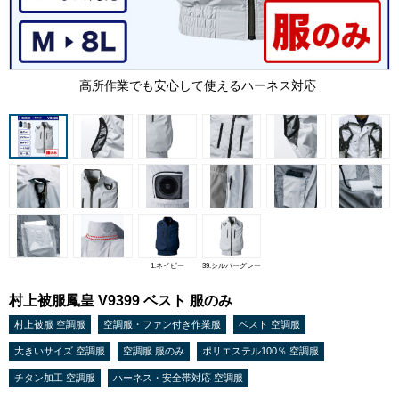
高所作業でも安心して使えるハーネス対応
1.ネイビー
39.シルバーグレー
村上被服鳳皇 V9399 ベスト 服のみ
村上被服 空調服
空調服・ファン付き作業服
ベスト 空調服
大きいサイズ 空調服
空調服 服のみ
ポリエステル100％ 空調服
チタン加工 空調服
ハーネス・安全帯対応 空調服