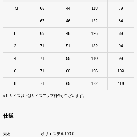
M
65
44
118
79
L
67
46
122
84
LL
69
48
126
89
3L
71
51
132
94
4L
71
55
140
99
6L
71
60
156
109
8L
71
65
172
119
※4Lサイズ以上はサイズアップ料金がございます。
仕様
素材
ポリエステル100％