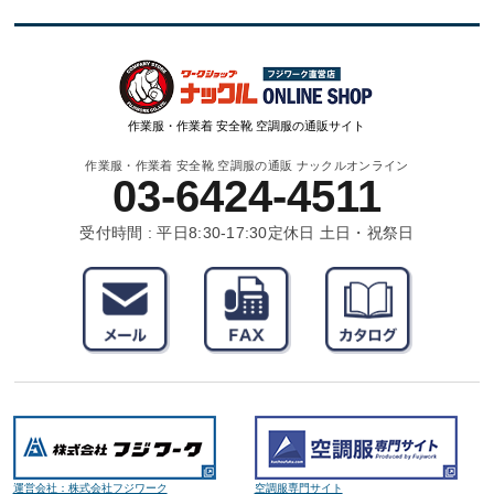
作業服・作業着 安全靴 空調服の通販サイト
作業服・作業着 安全靴 空調服の通販 ナックルオンライン
03-6424-4511
受付時間 : 平日8:30-17:30
定休日 土日・祝祭日
運営会社：株式会社フジワーク
空調服専門サイト