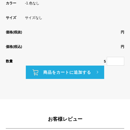
カラー
-1.色なし
サイズ
サイズなし
価格(税抜)
円
価格(税込)
円
数量
5
お客様レビュー