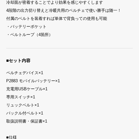
冷却面が密着することでより効果を感じやすくします
4段階の出力切り替えと冷暖共用のペルチェで使い勝手は随一！
付属のベルトを装着すれば単体で背負っての使用も可能
・バッテリーポケット
・ベルトループ（4箇所）
■セット内容
ペルチェデバイス×1
P2883 モバイルバッテリー×1
充電用USBケーブル×1
専用スイッチ×1
リュックベルト×1
バックル付ベルト×1
取扱説明書・保証書×1
■仕様