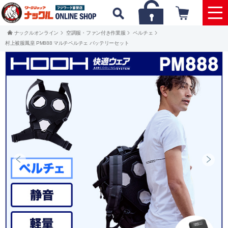
ナックルオンライン
空調服・ファン付き作業服
ペルチェ
村上被服鳳皇 PM888 マルチペルチェ バッテリーセット