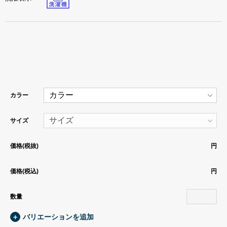
カラー
サイズ
価格(税抜)
円
価格(税込)
円
数量
＋
バリエーションを追加