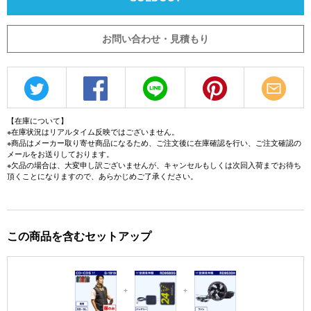
お問い合わせ・見積もり
【在庫について】
※在庫状況はリアルタイム反映ではございません。
※商品はメーカー取り寄せ商品になるため、ご注文後に在庫確認を行い、ご注文確認の
メールをお送りしております。
※欠品の場合は、大変申し訳ございませんが、キャンセルもしくは次回入荷までお待ち
頂くことになりますので、あらかじめご了承ください。
この商品を含むセットアップ