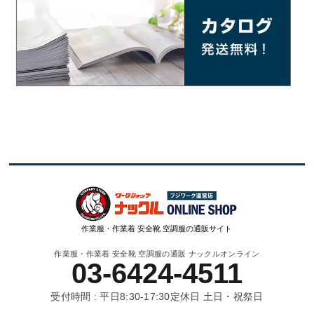
作業服・作業着 安全靴 空調服の通販サイト
作業服・作業着 安全靴 空調服の通販 ナックルオンライン
03-6424-4511
受付時間 : 平日8:30-17:30
定休日 土日・祝祭日