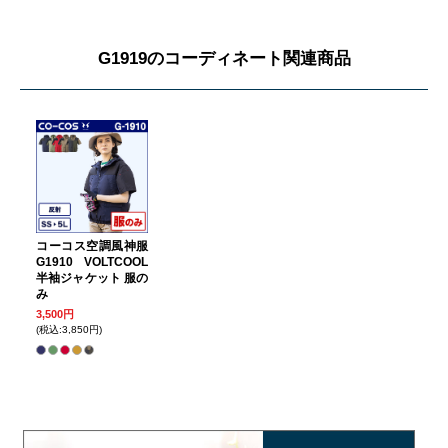
G1919のコーディネート関連商品
コーコス空調風神服
G1910 VOLTCOOL
半袖ジャケット 服の
み
3,500円
(税込:3,850円)