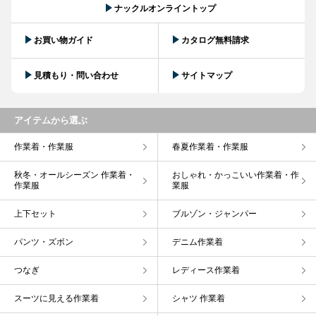
ナックルオンライントップ
お買い物ガイド
カタログ無料請求
見積もり・問い合わせ
サイトマップ
アイテムから選ぶ
作業着・作業服
春夏作業着・作業服
秋冬・オールシーズン 作業着・
おしゃれ・かっこいい作業着・作
作業服
業服
上下セット
ブルゾン・ジャンパー
パンツ・ズボン
デニム作業着
つなぎ
レディース作業着
スーツに見える作業着
シャツ 作業着