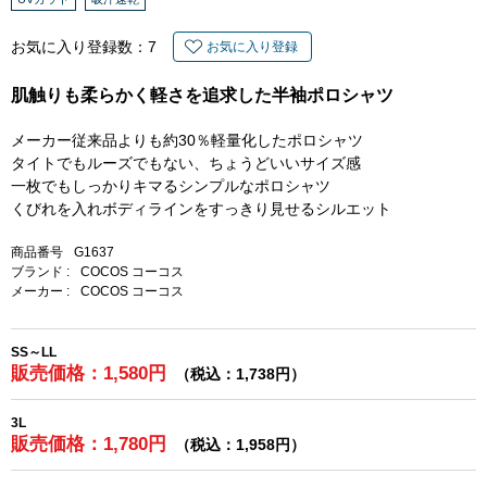
お気に入り登録数：
7
お気に入り登録
肌触りも柔らかく軽さを追求した半袖ポロシャツ
メーカー従来品よりも約30％軽量化したポロシャツ
タイトでもルーズでもない、ちょうどいいサイズ感
一枚でもしっかりキマるシンプルなポロシャツ
くびれを入れボディラインをすっきり見せるシルエット
商品番号
G1637
ブランド :
COCOS コーコス
メーカー :
COCOS コーコス
SS～LL
販売価格：1,580円
（税込：1,738円）
3L
販売価格：1,780円
（税込：1,958円）