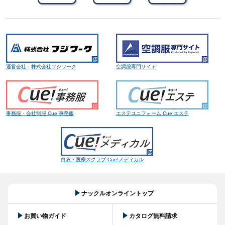
運営会社：株式会社フジワーク
空調服専門サイト
事務服・会社制服 Cue!事務服
エステユニフォーム Cue!エステ
白衣・医療スクラブ Cue!メディカル
ナックルオンライントップ
お買い物ガイド
カタログ無料請求