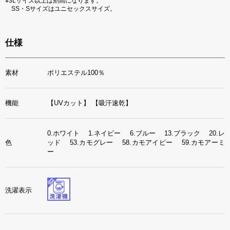
※3Lサイズ以上は割高になります。
SS・Sサイズはユニセックスサイズ。
仕様
素材
ポリエステル100％
機能
【UVカット】
【吸汗速乾】
0.ホワイト 1.ネイビー 6.ブルー 13.ブラック 20.レ
色
ッド 53.カモグレー 58.カモアイビー 59.カモアーミ
ー
洗濯表示