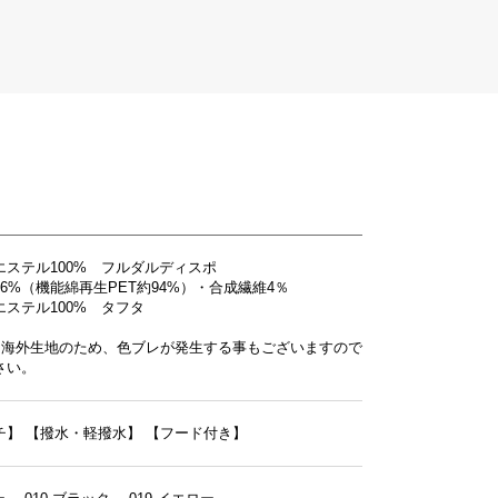
エステル100% フルダルディスポ
6%（機能綿再生PET約94%）・合成繊維4％
ステル100% タフタ
は海外生地のため、色ブレが発生する事もございますので
さい。
チ】
【撥水・軽撥水】
【フード付き】