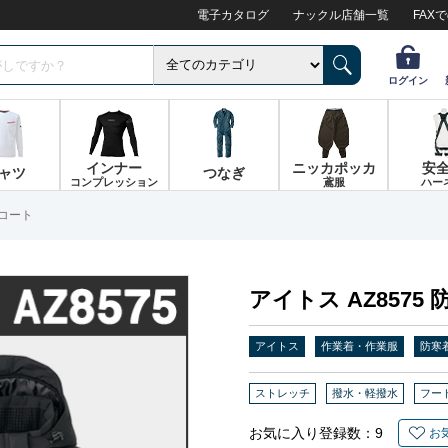
電子カタログ
ナックル店舗一覧
FAX
ログイン
インナー
ニッカポッカ
安
ャツ
つなぎ
コンプレッション
鳶服
ハー
寒コート
アイトス AZ8575
アイトス
作業着・作業服
防寒
ストレッチ
撥水・軽撥水
フー
お気に入り登録数：
9
お