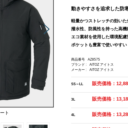
動きやすさを追求した防
軽量かつストレッチの効いた
撥水性、防風性を持った高機
エコ素材を使用した環境配慮
ポケットも豊富で使いやすい
商品番号
AZ8575
ブランド :
AITOZ アイトス
メーカー :
AITOZ アイトス
販売価格：12,8
SS～LL
販売価格：13,1
3L
コート
販売価格：13,2
4L