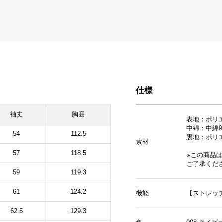
仕様
袖丈
胸囲
表地：ポリ
中綿：中綿9
54
112.5
裏地：ポリエ
素材
57
118.5
※この商品
ご了承くだ
59
119.3
61
124.2
機能
【ストレッ
62.5
129.3