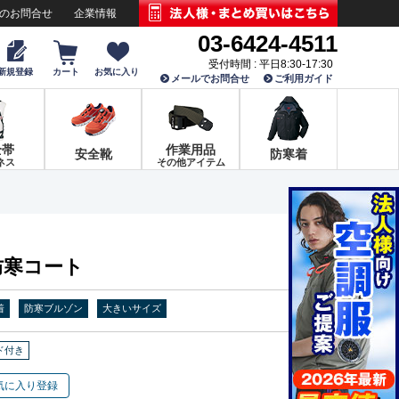
でのお問合せ
企業情報
03-6424-4511
受付時間 : 平日8:30-17:30
新規登録
カート
お気に入り
メールでお問合せ
ご利用ガイド
全帯
作業用品
安全靴
防寒着
ネス
その他アイテム
 防寒コート
着
防寒ブルゾン
大きいサイズ
ド付き
気に入り登録