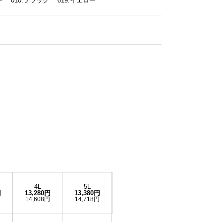
ビー 010.ブラック 019.イエロー
4L
5L
円
13,280円
13,380円
円
14,608円
14,718円