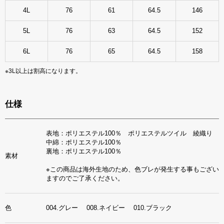
4L
76
61
64.5
146
5L
76
63
64.5
152
6L
76
65
64.5
158
※3L以上は割高になります。
仕様
表地：ポリエステル100％ ポリエステルツイル 綾織り
中綿：ポリエステル100％
裏地：ポリエステル100％
素材
※この商品は海外生地のため、色ブレが発生する事もござい
ますのでご了承ください。
色
004.グレー 008.ネイビー 010.ブラック