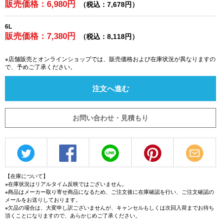
販売価格：6,980円
（税込：7,678円）
6L
販売価格：7,380円
（税込：8,118円）
※店舗販売とオンラインショップでは、販売価格および在庫状況が異なりますの
で、予めご了承ください。
注文へ進む
お問い合わせ・見積もり
【在庫について】
※在庫状況はリアルタイム反映ではございません。
※商品はメーカー取り寄せ商品になるため、ご注文後に在庫確認を行い、ご注文確認の
メールをお送りしております。
※欠品の場合は、大変申し訳ございませんが、キャンセルもしくは次回入荷までお待ち
頂くことになりますので、あらかじめご了承ください。