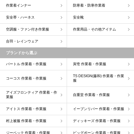
作業着インナー
防寒着・防寒作業着
安全帯・ハーネス
安全靴
空調服・ファン付き作業服
作業用品・その他アイテム
合羽・レインウェア
ブランドから選ぶ
バートル 作業着・作業服
寅壱 作業着・作業服
TS DESIGN(藤和) 作業着・作業
コーコス 作業着・作業服
服
アイズフロンティア 作業着・作
自重堂 作業着・作業服
業服
アイトス 作業着・作業服
イーブンリバー 作業着・作業服
村上被服 作業着・作業服
ディッキーズ 作業着・作業服
ジーベック 作業着・作業服
ビッグボーン 作業着・作業服