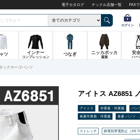
電子カタログ
ナックル店舗一覧
FAX
ログイン
インナー
ニッカポッカ
安
ャツ
つなぎ
コンプレッション
鳶服
ハー
ノータックカーゴパンツ
アイトス AZ685
アイトス
作業着・作業服
パン
春夏作業着・作業服
春夏 パンツ・
ストレッチ
静電気帯電防止（JIS T8