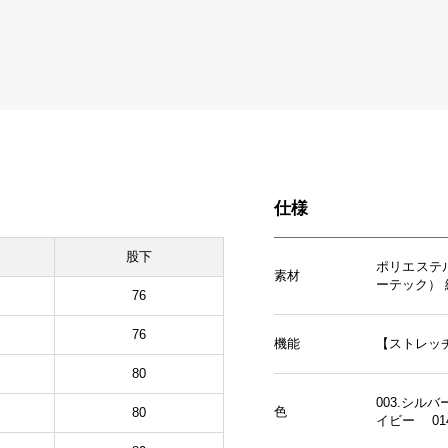
仕様
股下
ポリエステ
素材
ーテック） 
76
76
機能
【ストレッ
80
003.シル
色
80
イビー 01