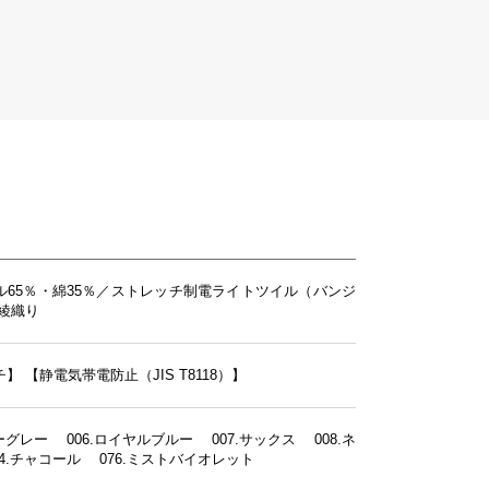
ル65％・綿35％／ストレッチ制電ライトツイル（バンジ
綾織り
チ】
【静電気帯電防止（JIS T8118）】
バーグレー 006.ロイヤルブルー 007.サックス 008.ネ
4.チャコール 076.ミストバイオレット