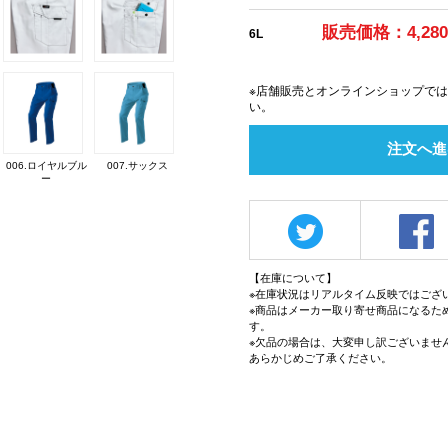
販売価格：4,28
6L
※店舗販売とオンラインショップで
い。
注文へ進
006.ロイヤルブル
007.サックス
ー
【在庫について】
※在庫状況はリアルタイム反映ではござ
※商品はメーカー取り寄せ商品になるた
す。
※欠品の場合は、大変申し訳ございませ
あらかじめご了承ください。