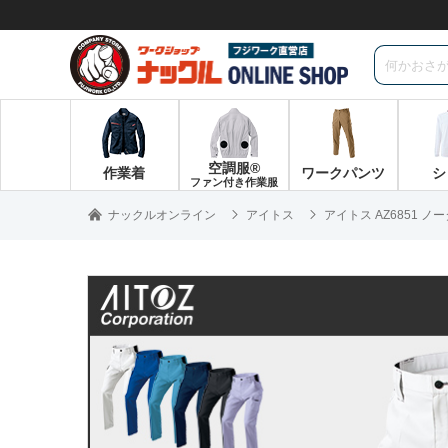
空調服®
作業着
ワークパンツ
シ
ファン付き作業服
ナックルオンライン
アイトス
アイトス AZ6851 