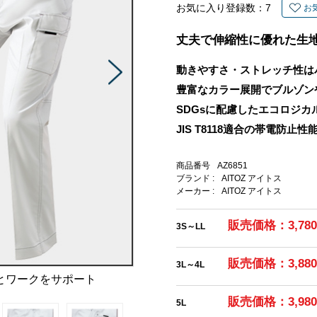
お気に入り登録数：
7
お
丈夫で伸縮性に優れた生
動きやすさ・ストレッチ性は
豊富なカラー展開でブルゾン
SDGsに配慮したエコロジカ
JIS T8118適合の帯電防止性
商品番号
AZ6851
ブランド :
AITOZ アイトス
メーカー :
AITOZ アイトス
販売価格：3,78
3S～LL
販売価格：3,88
3L～4L
とワークをサポート
販売価格：3,98
5L