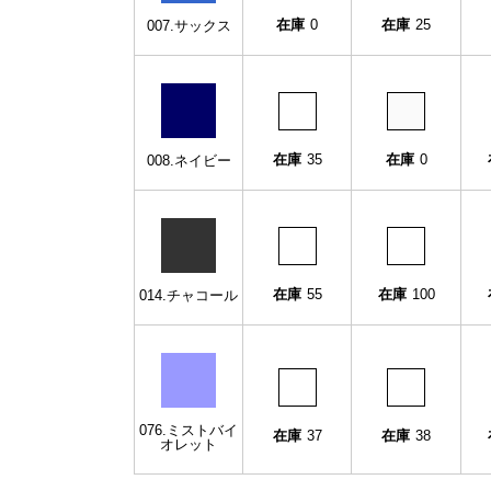
在庫
0
在庫
25
007.サックス
在庫
35
在庫
0
008.ネイビー
在庫
55
在庫
100
014.チャコール
076.ミストバイ
在庫
37
在庫
38
オレット