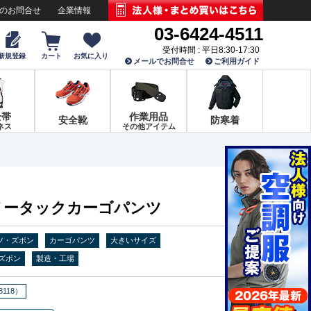
でのお問合せ
企業情報
03-6424-4511
受付時間 : 平日8:30-17:30
新規登録
カート
お気に入り
メールでお問合せ
ご利用ガイド
全帯
作業用品
安全靴
防寒着
ネス
その他アイテム
1 ノータックカーゴパンツ
ツ・ズボン
カーゴパンツ
大きいサイズ
ズボン
製造・工場
118）