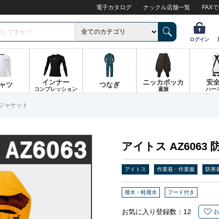
電子カタログ
ナックル店舗一覧
FAX
ログイン
インナー
ニッカポッカ
安
ャツ
つなぎ
コンプレッション
鳶服
ハー
寒ジャケット
アイトス AZ6063
アイトス
作業着・作業服
防寒
撥水・軽撥水
フード付き
お気に入り登録数：
12