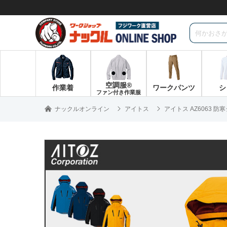
空調服®
作業着
ワークパンツ
シ
ファン付き作業服
ナックルオンライン
アイトス
アイトス AZ6063 防