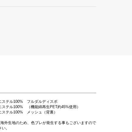
エステル100% フルダルディスポ
ステル100% （機能綿再生PET約45%使用）
エステル100% メッシュ（背裏）
は海外生地のため、色ブレが発生する事もございますので
さい。