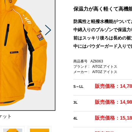
保温力が高く軽くて高機
防風性と軽撥水機能がついて
中綿入りのブルゾンで保温力
前はスッキリ後ろは長めの裾
中にはパウダーガード入りで
商品番号
AZ6063
ブランド :
AITOZ アイトス
メーカー :
AITOZ アイトス
販売価格：14,7
S～LL
販売価格：14,9
3L
ケット
販売価格：15,1
4L