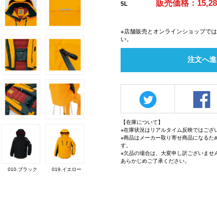
販売価格：15,2
5L
※店舗販売とオンラインショップで
い。
注文へ進
【在庫について】
※在庫状況はリアルタイム反映ではござ
※商品はメーカー取り寄せ商品になるた
す。
※欠品の場合は、大変申し訳ございませ
あらかじめご了承ください。
010.ブラック
019.イエロー