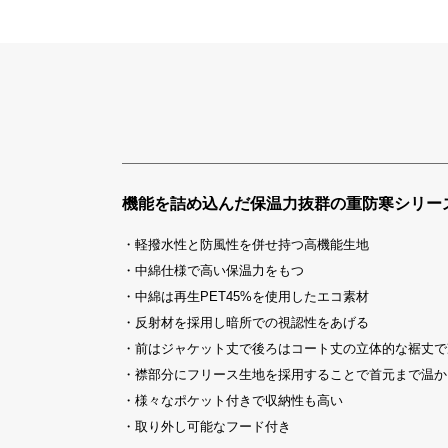
機能を詰め込んだ保温力抜群の重防寒シリー
・軽撥水性と防風性を併せ持つ高機能生地
・中綿仕様で高い保温力をもつ
・中綿は再生PET45%を使用したエコ素材
・反射材を採用し暗所での視認性をあげる
・前はジャケット丈で後ろはコート丈の立体的な裾丈で
・襟部分にフリース生地を採用することで首元まで温か
・様々なポケット付きで収納性も高い
・取り外し可能なフード付き