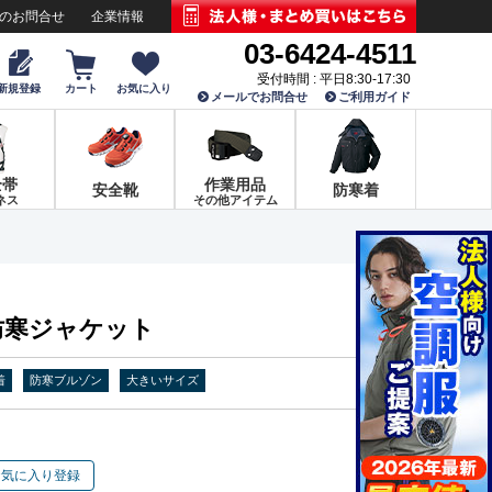
でのお問合せ
企業情報
03-6424-4511
受付時間 : 平日8:30-17:30
新規登録
カート
お気に入り
メールでお問合せ
ご利用ガイド
全帯
作業用品
安全靴
防寒着
ネス
その他アイテム
 防寒ジャケット
着
防寒ブルゾン
大きいサイズ
お気に入り登録