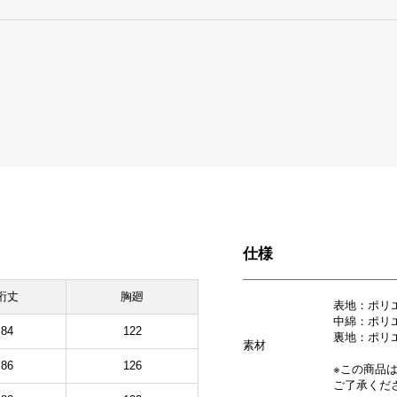
仕様
裄丈
胸廻
表地：ポリ
中綿：ポリエ
84
122
裏地：ポリ
素材
86
126
※この商品
ご了承くだ