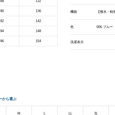
88
132
90
136
機能
【撥水・軽
92
142
色
006.ブル
94
148
96
154
洗濯表示
ーから選ぶ
M
L
LL
3L