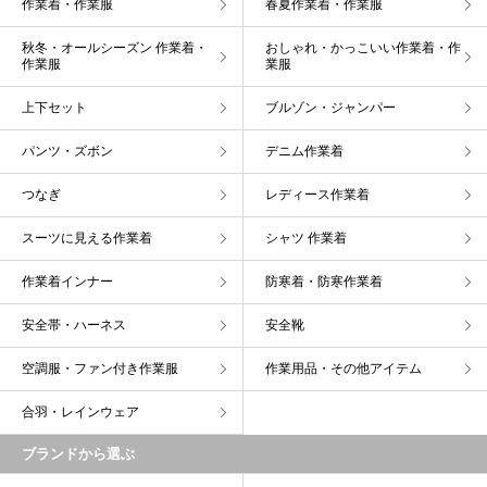
作業着・作業服
春夏作業着・作業服
秋冬・オールシーズン 作業着・
おしゃれ・かっこいい作業着・作
作業服
業服
上下セット
ブルゾン・ジャンパー
パンツ・ズボン
デニム作業着
つなぎ
レディース作業着
スーツに見える作業着
シャツ 作業着
作業着インナー
防寒着・防寒作業着
安全帯・ハーネス
安全靴
空調服・ファン付き作業服
作業用品・その他アイテム
合羽・レインウェア
ブランドから選ぶ