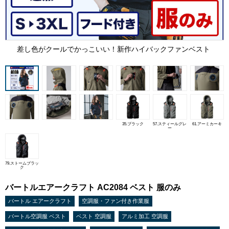
差し色がクールでかっこいい！新作ハイバックファンベスト
35.ブラック
57.スティールグレ
61.アーミカーキ
ー
79.ストームブラッ
ク
バートルエアークラフト AC2084 ベスト 服のみ
バートル エアークラフト
空調服・ファン付き作業服
バートル空調服 ベスト
ベスト 空調服
アルミ加工 空調服