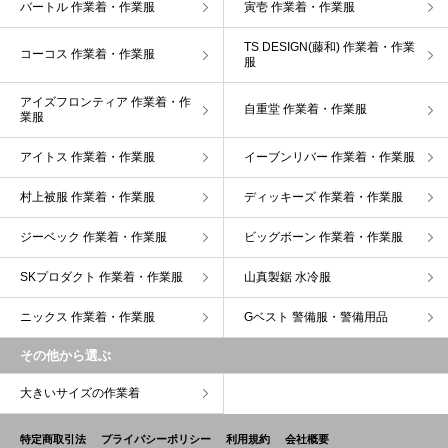
バートル 作業着・作業服
寅壱 作業着・作業服
TS DESIGN(藤和) 作業着・作業
コーコス 作業着・作業服
服
アイズフロンティア 作業着・作
自重堂 作業着・作業服
業服
アイトス 作業着・作業服
イーブンリバー 作業着・作業服
村上被服 作業着・作業服
ディッキーズ 作業着・作業服
ジーベック 作業着・作業服
ビッグボーン 作業着・作業服
SKプロダクト 作業着・作業服
山真製鋸 水冷服
ニックス 作業着・作業服
Gベスト 警備服・警備用品
その他から選ぶ
大きいサイズの作業着
特定商取引法
プライバシーポリシー
利用規約
会社概要