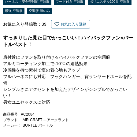
ハーネス・安全帯対応 空調服
フード付き 空調服
ポリエステル100％ 空調服
最強 空調服
空調服 服のみ
お気に入り登録数：
39
お気に入り登録
すっきりした見た目でかっこいい！ハイバックファン×バー
トルベスト！
肩付近にファンを取り付けるハイバックファンの空調服
アルミコーティング加工で-10℃の遮熱効果
冷感性を持つ素材で夏の着心地もアップ
フルハーネスにも対応！フックハンガー、背ランヤードホールを配
備
シンプルさにアクセントを加えたデザインがシンプルでかっこい
い！
男女ユニセックスに対応
商品番号
AC2084
ブランド :
AIR-CRAFT エアークラフト
メーカー :
BURTLE バートル