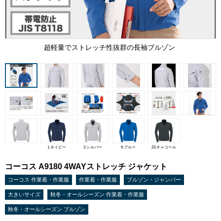
超軽量でストレッチ性抜群の長袖ブルゾン
1.ネイビー
3.シルバー
6.ブルー
23.チャコール
コーコス A9180 4WAYストレッチ ジャケット
コーコス 作業着・作業服
作業着・作業服
ブルゾン・ジャンパー
大きいサイズ
秋冬・オールシーズン 作業着・作業服
秋冬・オールシーズン ブルゾン