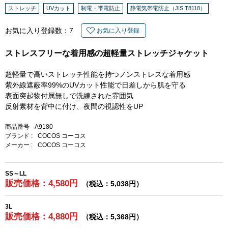
ストレッチ
UVカット
制電・帯電防止
静電気帯電防止（JIS T8118）
お気に入り登録数：
7
お気に入り登録
ストレスフリーな着用感の超軽量ストレッチジャケット
超軽量で高いストレッチ性能を持つノンストレスな着用感
紫外線遮蔽率99%のUVカット性能で日差しから肌を守る
表面突起物付属無しで洗練された雰囲気
反射素材を背中に付け、夜間の視認性をUP
商品番号
A9180
ブランド :
COCOS コーコス
メーカー :
COCOS コーコス
SS～LL
販売価格：4,580円
（税込：5,038円）
3L
販売価格：4,880円
（税込：5,368円）