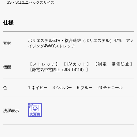
SS・Sはユニセックスサイズ
仕様
ポリエステル53%・複合繊維（ポリエステル）47% アメ
素材
イジング4WAYストレッチ
【ストレッチ】
【UVカット】
【制電・帯電防止】
機能
【静電気帯電防止（JIS T8118）】
色
1.ネイビー 3.シルバー 6.ブルー 23.チャコール
洗濯表示