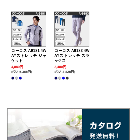
コーコス A9181 4W
コーコス A9183 4W
AYストレッチ ジャ
AYストレッチ スラ
ケット
ックス
4,880円
3,480円
(税込:5,368円)
(税込:3,828円)