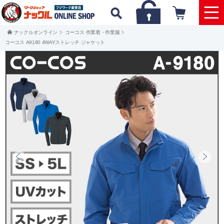
ナックルオンライン
コーコス 作業着・作業服
コーコス A9180 4WAYストレッチ ジャケット