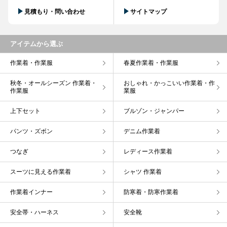
見積もり・問い合わせ
サイトマップ
アイテムから選ぶ
作業着・作業服
春夏作業着・作業服
秋冬・オールシーズン 作業着・
おしゃれ・かっこいい作業着・作
作業服
業服
上下セット
ブルゾン・ジャンパー
パンツ・ズボン
デニム作業着
つなぎ
レディース作業着
スーツに見える作業着
シャツ 作業着
作業着インナー
防寒着・防寒作業着
安全帯・ハーネス
安全靴