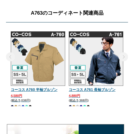
A763のコーディネート関連商品
コーコス A760 半袖ブルゾン
コーコス A761 長袖ブルゾン
コー
ック
4,580円
4,880円
(税込:5,038円)
(税込:5,368円)
3,9
(税込: