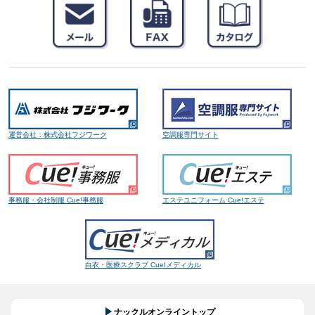
運営会社：株式会社フジワーク
空調服専門サイト
事務服・会社制服 Cue!事務服
エステユニフォーム Cue!エステ
白衣・医療スクラブ Cue!メディカル
ナックルオンライントップ