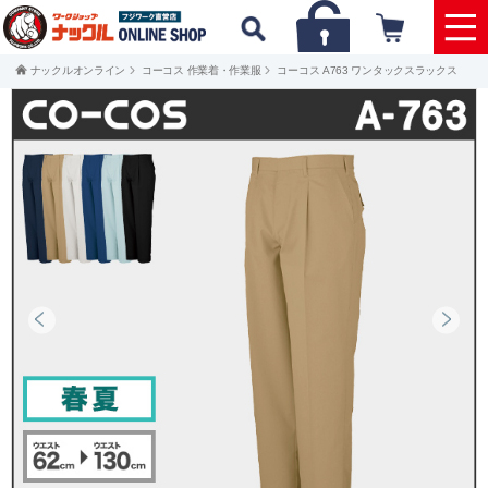
ナックルオンライン
コーコス 作業着・作業服
コーコス A763 ワンタックスラックス