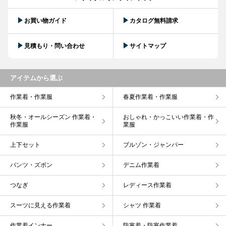
お買い物ガイド
カタログ無料請求
見積もり・問い合わせ
サイトマップ
アイテムから選ぶ
作業着・作業服
春夏作業着・作業服
秋冬・オールシーズン 作業着・
おしゃれ・かっこいい作業着・作
作業服
業服
上下セット
ブルゾン・ジャンパー
パンツ・ズボン
デニム作業着
つなぎ
レディース作業着
スーツに見える作業着
シャツ 作業着
作業着インナー
防寒着・防寒作業着