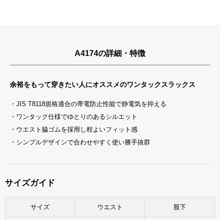
A4174の詳細・特徴
余裕をもって穿きたい人にオススメのワンタックスラックス
・JIS T8118規格適合の帯電防止性能で静電気を抑える
・ワンタック仕様でゆとりのあるシルエット
・ウエスト脇ゴムを採用し程よいフィット感
・シンプルデザインで合わせやすく使い勝手抜群
サイズガイド
サイズ
ウエスト
股下