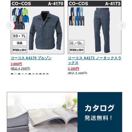
コーコス A4170 ブルゾン
コーコス A4173 ノータックスラ
コー
ックス
ゴパ
3,880円
(税込:4,268円)
3,180円
3,2
(税込:3,498円)
(税込: