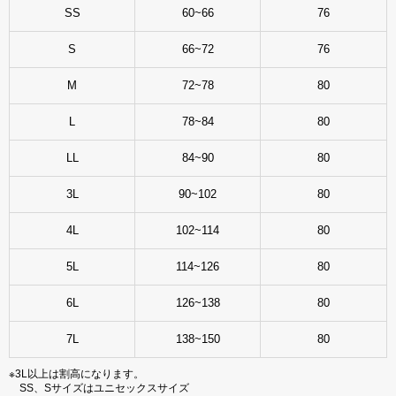
SS
60~66
76
S
66~72
76
M
72~78
80
L
78~84
80
LL
84~90
80
3L
90~102
80
4L
102~114
80
5L
114~126
80
6L
126~138
80
7L
138~150
80
※3L以上は割高になります。
SS、Sサイズはユニセックスサイズ