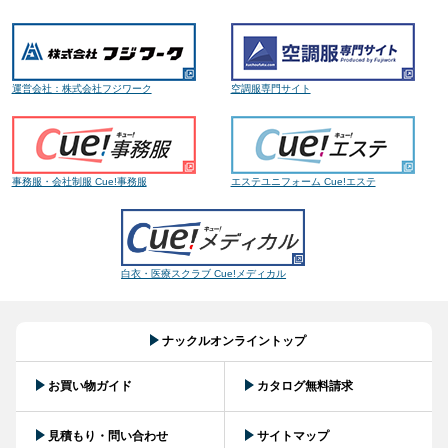
運営会社：株式会社フジワーク
空調服専門サイト
事務服・会社制服 Cue!事務服
エステユニフォーム Cue!エステ
白衣・医療スクラブ Cue!メディカル
ナックルオンライントップ
お買い物ガイド
カタログ無料請求
見積もり・問い合わせ
サイトマップ