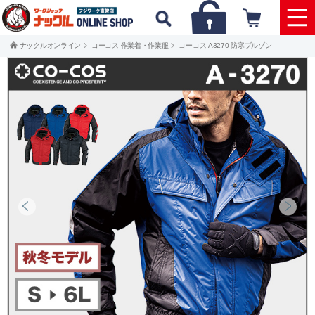
ナックルオンライン
コーコス 作業着・作業服
コーコス A3270 防寒ブルゾン