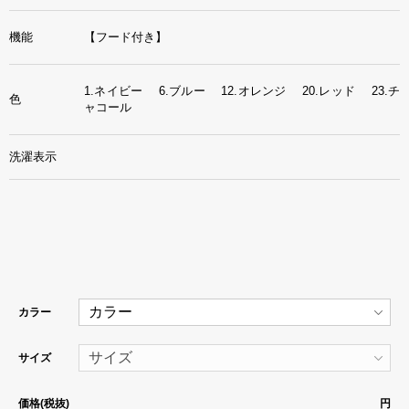
機能
【フード付き】
1.ネイビー 6.ブルー 12.オレンジ 20.レッド 23.チ
色
ャコール
洗濯表示
カラー
サイズ
価格(税抜)
円