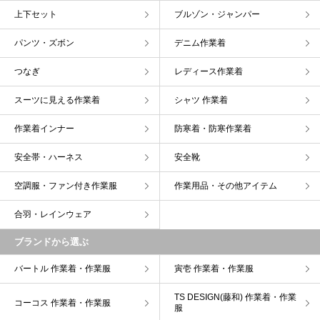
上下セット
ブルゾン・ジャンパー
パンツ・ズボン
デニム作業着
つなぎ
レディース作業着
スーツに見える作業着
シャツ 作業着
作業着インナー
防寒着・防寒作業着
安全帯・ハーネス
安全靴
空調服・ファン付き作業服
作業用品・その他アイテム
合羽・レインウェア
ブランドから選ぶ
バートル 作業着・作業服
寅壱 作業着・作業服
TS DESIGN(藤和) 作業着・作業
コーコス 作業着・作業服
服