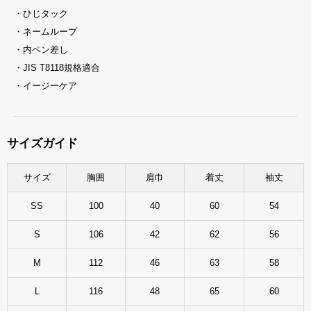
・ひじタック
・ネームループ
・内ペン差し
・JIS T8118規格適合
・イージーケア
サイズガイド
サイズ
胸囲
肩巾
着丈
袖丈
SS
100
40
60
54
S
106
42
62
56
M
112
46
63
58
L
116
48
65
60