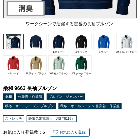
ワークシーンで活躍する定番の長袖ブルゾン
1.ネイビー
4.ブラック
8.ブルー
22.シルバーグレー
43.レッド
87.ライトブラウン
107.モスグリーン
109.ダークグリー
ン
桑和 9663 長袖ブルゾン
桑和
作業着・作業服
ブルゾン・ジャンパー
秋冬・オールシーズン ブルゾン
秋冬・オールシーズン 作業着・作業服
ストレッチ
静電気帯電防止（JIS T8118）
お気に入り登録数：
6
お気に入り登録