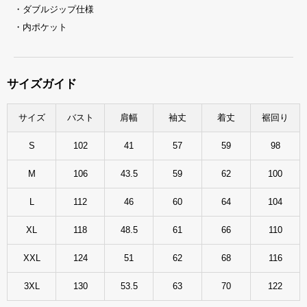
・ダブルジップ仕様
・内ポケット
サイズガイド
サイズ
バスト
肩幅
袖丈
着丈
裾回り
S
102
41
57
59
98
M
106
43.5
59
62
100
L
112
46
60
64
104
XL
118
48.5
61
66
110
XXL
124
51
62
68
116
3XL
130
53.5
63
70
122