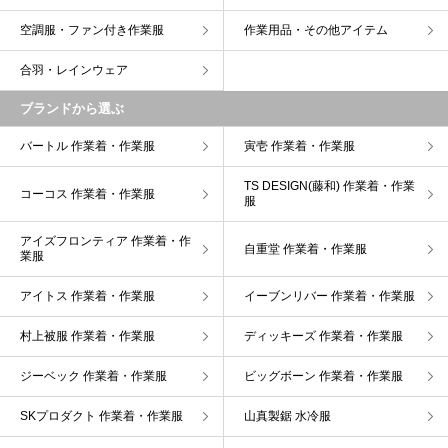
空調服・ファン付き作業服
作業用品・その他アイテム
合羽・レインウェア
ブランドから選ぶ
バートル 作業着・作業服
寅壱 作業着・作業服
TS DESIGN(藤和) 作業着・作業
コーコス 作業着・作業服
服
アイズフロンティア 作業着・作
自重堂 作業着・作業服
業服
アイトス 作業着・作業服
イーブンリバー 作業着・作業服
村上被服 作業着・作業服
ディッキーズ 作業着・作業服
ジーベック 作業着・作業服
ビッグボーン 作業着・作業服
SKプロダクト 作業着・作業服
山真製鋸 水冷服