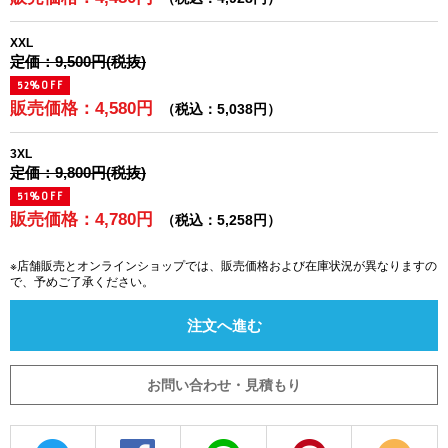
XXL
定価：9,500円(税抜)
52%OFF
販売価格：4,580円
（税込：5,038円）
3XL
定価：9,800円(税抜)
51%OFF
販売価格：4,780円
（税込：5,258円）
※店舗販売とオンラインショップでは、販売価格および在庫状況が異なりますの
で、予めご了承ください。
注文へ進む
お問い合わせ・見積もり