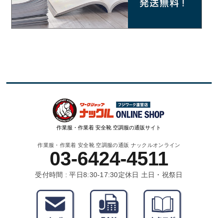
作業服・作業着 安全靴 空調服の通販サイト
作業服・作業着 安全靴 空調服の通販 ナックルオンライン
03-6424-4511
受付時間 : 平日8:30-17:30
定休日 土日・祝祭日