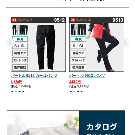
バートル 9512 カーゴパンツ
バートル 9513 パンツ
バー
ト
3,680円
3,580円
(税込:4,048円)
(税込:3,938円)
4,7
(税込: