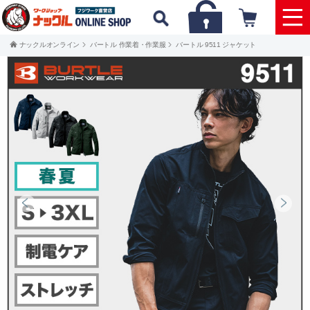
ナックルオンライン
バートル 作業着・作業服
バートル 9511 ジャケット