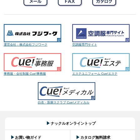
運営会社：株式会社フジワーク
空調服専門サイト
事務服・会社制服 Cue!事務服
エステユニフォーム Cue!エステ
白衣・医療スクラブ Cue!メディカル
ナックルオンライントップ
お買い物ガイド
カタログ無料請求