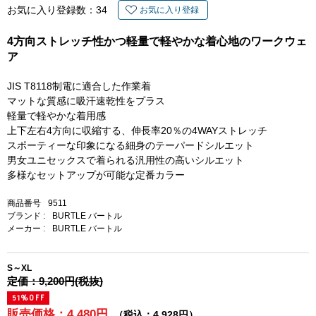
お気に入り登録数：
34
お気に入り登録
4方向ストレッチ性かつ軽量で軽やかな着心地のワークウェ
ア
JIS T8118制電に適合した作業着
マットな質感に吸汗速乾性をプラス
軽量で軽やかな着用感
上下左右4方向に収縮する、伸長率20％の4WAYストレッチ
スポーティーな印象になる細身のテーパードシルエット
男女ユニセックスで着られる汎用性の高いシルエット
多様なセットアップが可能な定番カラー
商品番号
9511
ブランド :
BURTLE バートル
メーカー :
BURTLE バートル
S～XL
定価：9,200円(税抜)
51%OFF
販売価格：4,480円
（税込：4,928円）