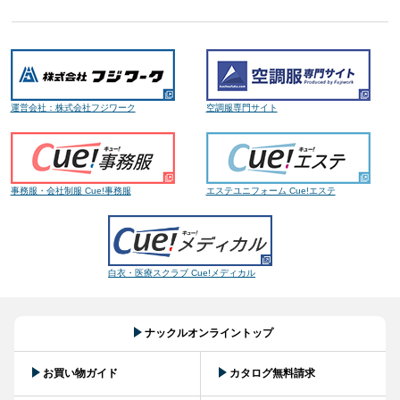
運営会社：株式会社フジワーク
空調服専門サイト
事務服・会社制服 Cue!事務服
エステユニフォーム Cue!エステ
白衣・医療スクラブ Cue!メディカル
ナックルオンライントップ
お買い物ガイド
カタログ無料請求