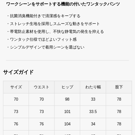
ワークシーンをサポートする機能の付いたワンタックパンツ
・抗菌消臭機能付きで清潔感をキープする
・ストレッチ生地を採用しスムーズな動きをサポート
・帯電防止素材を使用し、不快な静電気の発生を抑える
・ワンタック仕様でほどよいフィット感
・シンプルデザインで着用シーンを選ばない
サイズガイド
サイズ
ウエスト
ヒップ
わたり幅
股下
70
70
98
33
78
73
73
101
33.5
78
76
76
104
34
78