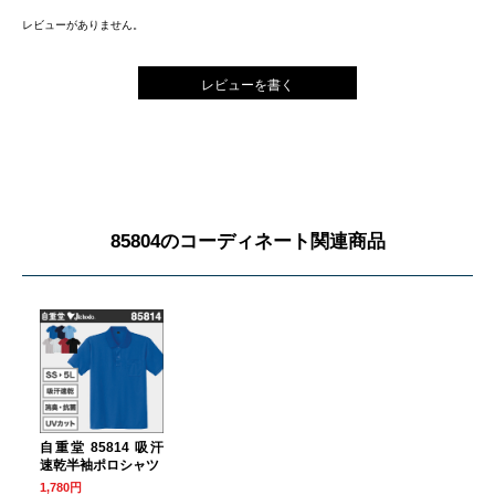
レビューがありません。
レビューを書く
85804のコーディネート関連商品
自重堂 85814 吸汗
速乾半袖ポロシャツ
1,780円