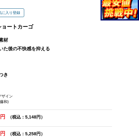
気に入り登録
ショートカーゴ
素材
いた後の不快感を抑える
つき
スデザイン
(藤和)
0円
（税込：5,148円）
0円
（税込：5,258円）