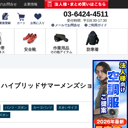
でのお問合せ
企業情報
03-6424-4511
受付時間 : 平日8:30-17:30
新規登録
カート
お気に入り
メールでお問合せ
ご利用ガイド
全帯
作業用品
安全靴
防寒着
ネス
その他アイテム
46045 ハイブリッドサマーメンズショー
パンツ・ズボン
カーゴパンツ
大きいサイズ
ズボン