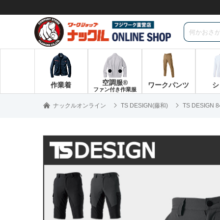
空調服®
作業着
ワークパンツ
シ
ファン付き作業服
ナックルオンライン
TS DESIGN(藤和)
TS DESI