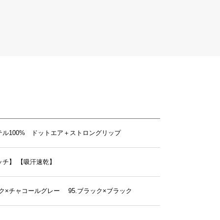
テル100% ドットエア＋ストロングリップ
ッチ】
【吸汗速乾】
ック×チャコールグレー 95.ブラック×ブラック