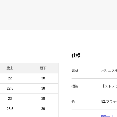
仕様
股上
股下
素材
ポリエス
22
38
機能
【ストレ
22.5
38
23
38
色
92.ブラ
23.5
39