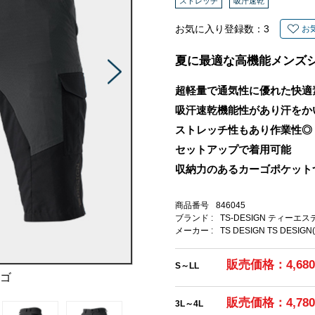
ストレッチ
吸汗速乾
お気に入り登録数：
3
お
夏に最適な高機能メンズ
超軽量で通気性に優れた快適
吸汗速乾機能性があり汗をか
ストレッチ性もあり作業性◎
セットアップで着用可能
収納力のあるカーゴポケット
商品番号
846045
ブランド :
TS-DESIGN ティーエ
メーカー :
TS DESIGN TS DESIGN
販売価格：4,68
S～LL
ーゴ
販売価格：4,78
3L～4L