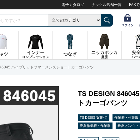
電子カタログ
ナックル店舗一覧
FAX
ログイン
インナー
ニッカポッカ
安
ャツ
つなぎ
コンプレッション
鳶服
ハー
GN 846045 ハイブリッドサマーメンズショートカーゴパンツ
TS DESIGN 8
トカーゴパンツ
TS DESIGN(藤和)
作業着・作業服
春夏作業着・作業服
春夏 パンツ・