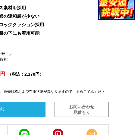
ス素材を採用
際の違和感が少ない
ロッククッション採用
服の下にも着用可能
スデザイン
(藤和)
0円
（税込：2,178円）
は、販売価格および在庫状況が異なりますので、予めご了承くださ
お問い合わせ
む
見積もり