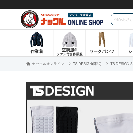
空調服®
作業着
ワークパンツ
シ
ファン付き作業服
ナックルオンライン
TS DESIGN(藤和)
TS DESIGN