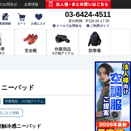
でのお問合せ
企業情報
03-6424-4511
受付時間 : 平日8:30-17:30
新規登録
カート
お気に入り
メールでお問合せ
ご利用ガイド
全帯
作業用品
安全靴
防寒着
ネス
その他アイテム
900 ニーパッド
作業用品・その他アイテム
気に入り登録
接触冷感ニーパッド