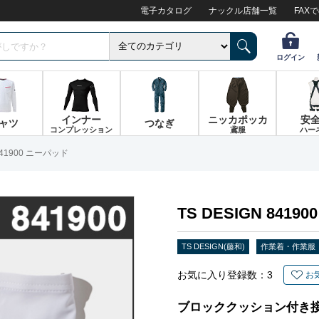
電子カタログ
ナックル店舗一覧
FAX
ログイン
インナー
ニッカポッカ
安
ャツ
つなぎ
コンプレッション
鳶服
ハー
 841900 ニーパッド
TS DESIGN 841
TS DESIGN(藤和)
作業着・作業服
お気に入り登録数：
3
お
ブロッククッション付き