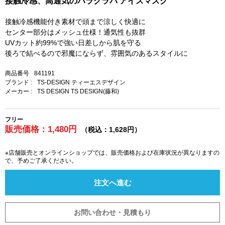
接触冷感、高通気のバラクラバ アイスマスク
接触冷感機能付き素材で頭まで涼しく快適に
センター部分はメッシュ仕様！通気性も抜群
UVカット約99%で強い日差しから肌を守る
後ろで結べるので邪魔にならず、雰囲気のあるスタイルに
商品番号
841191
ブランド :
TS-DESIGN ティーエスデザイン
メーカー :
TS DESIGN TS DESIGN(藤和)
フリー
販売価格：1,480円
（税込：1,628円）
※店舗販売とオンラインショップでは、販売価格および在庫状況が異なりますの
で、予めご了承ください。
注文へ進む
お問い合わせ・見積もり