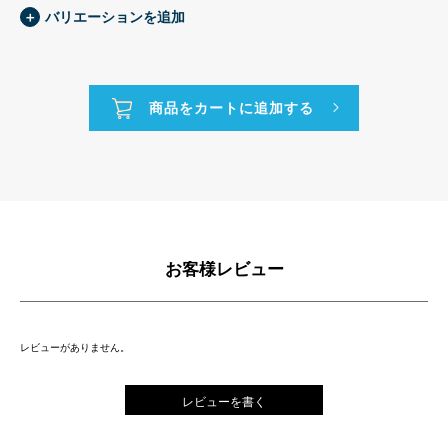
＋
バリエーションを追加
お客様レビュー
レビューがありません。
レビューを書く