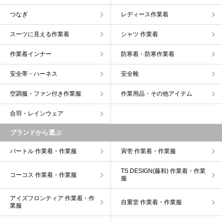
つなぎ
レディース作業着
スーツに見える作業着
シャツ 作業着
作業着インナー
防寒着・防寒作業着
安全帯・ハーネス
安全靴
空調服・ファン付き作業服
作業用品・その他アイテム
合羽・レインウェア
ブランドから選ぶ
バートル 作業着・作業服
寅壱 作業着・作業服
TS DESIGN(藤和) 作業着・作業
コーコス 作業着・作業服
服
アイズフロンティア 作業着・作
自重堂 作業着・作業服
業服