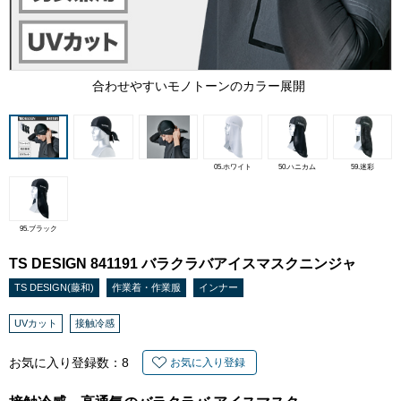
合わせやすいモノトーンのカラー展開
05.ホワイト
50.ハニカム
59.迷彩
95.ブラック
TS DESIGN 841191 バラクラバアイスマスクニンジャ
TS DESIGN(藤和)
作業着・作業服
インナー
UVカット
接触冷感
お気に入り登録数：
8
お気に入り登録