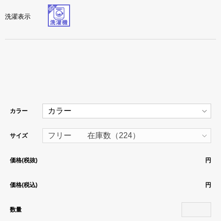
洗濯表示
カラー
サイズ
価格(税抜)
円
価格(税込)
円
数量