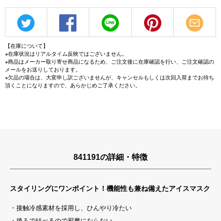
【在庫について】
※在庫状況はリアルタイム反映ではございません。
※商品はメーカー取り寄せ商品になるため、ご注文後に在庫確認を行い、ご注文確認の
メールをお送りしております。
※欠品の場合は、大変申し訳ございませんが、キャンセルもしくは次回入荷までお待ち
頂くことになりますので、あらかじめご了承ください。
841191の詳細・特徴
スタイリングにワンポイント！機能性も兼ね備えたアイスマスク
・接触冷感素材を採用し、ひんやり冷たい
・後ろで結べるので邪魔にならない