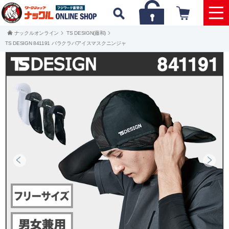
ナックルオンライン
TS DESIGN(藤和)
TS DESIGN 841191 バラクラバアイスマスクニンジャ