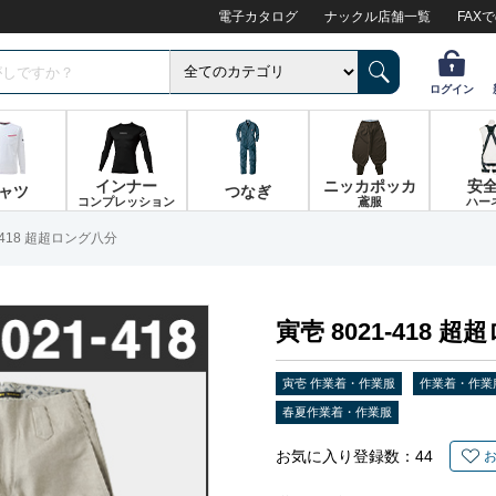
電子カタログ
ナックル店舗一覧
FAX
ログイン
インナー
ニッカポッカ
安
ャツ
つなぎ
コンプレッション
鳶服
ハー
1-418 超超ロング八分
寅壱 8021-418 
寅壱 作業着・作業服
作業着・作業
春夏作業着・作業服
お気に入り登録数：
44