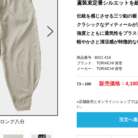
鳶装束定番シルエットを
伝統を感じさせる三ツ釦の裾
クラシックなディティールが
強度とともに通気性をプラス
軽やかさと清涼感が特徴的な
商品番号
8021-418
ブランド :
TORAICHI 寅壱
メーカー :
TORAICHI 寅壱
販売価格：4,18
73～100
※店舗販売とオンラインショップで
い。
注文へ進
超ロング八分