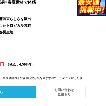
細身×春夏素材で体感
鳶装束らしさを演出
したトロピカル素材
春夏生地
0円
（税込：4,598円）
は、販売価格および在庫状況が異なりますので、予めご了承くださ
お問い合わせ
む
見積もり