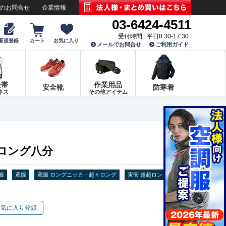
でのお問合せ
企業情報
03-6424-4511
受付時間 : 平日8:30-17:30
新規登録
カート
お気に入り
メールでお問合せ
ご利用ガイド
全帯
作業用品
安全靴
防寒着
ネス
その他アイテム
超超ロング八分
服
鳶服
鳶服 ロングニッカ・超々ロング
寅壱 超超ロング
お気に入り登録