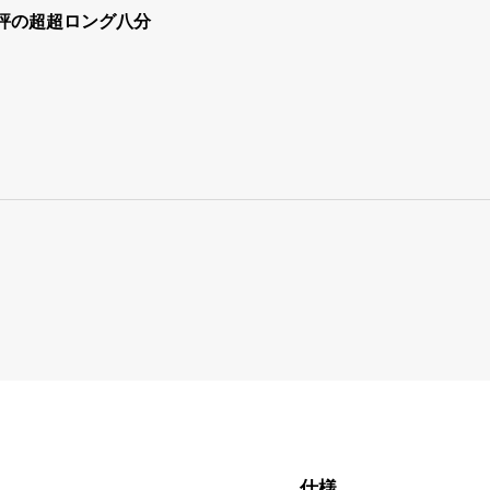
評の超超ロング八分
仕様