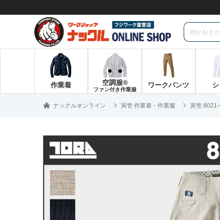
空調服®
作業着
ワークパンツ
シ
ファン付き作業服
ナックルオンライン
寅壱 作業着・作業服
寅壱 802