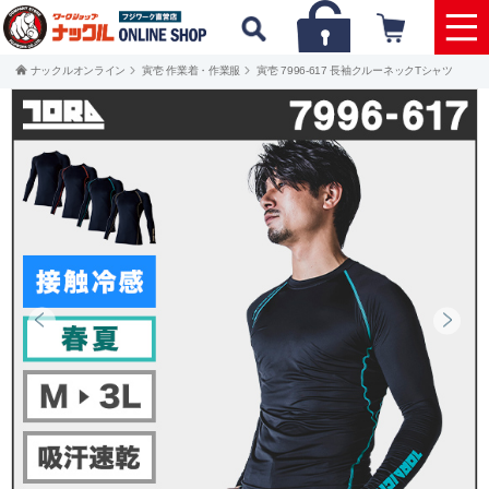
ナックルオンライン
寅壱 作業着・作業服
寅壱 7996-617 長袖クルーネックTシャツ