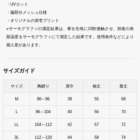
・UVカット
・脇部分メッシュ仕様
・オリジナルの寅壱プリント
※サーモグラフィの測定結果は、拳を生地に10秒接触させ、前後の表
面温度をサーモグラフィにて測定した結果です。使用条件などにより
個人差があります。
サイズガイド
サイズ
胸廻り
肩巾
袖丈
着丈
M
88～96
38
55
68
L
96～104
40
56
70
LL
104～112
42
57
72
3L
112～120
44
58
74