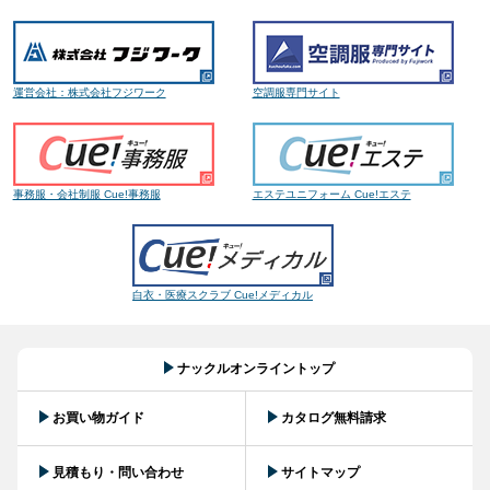
運営会社：株式会社フジワーク
空調服専門サイト
事務服・会社制服 Cue!事務服
エステユニフォーム Cue!エステ
白衣・医療スクラブ Cue!メディカル
ナックルオンライントップ
お買い物ガイド
カタログ無料請求
見積もり・問い合わせ
サイトマップ