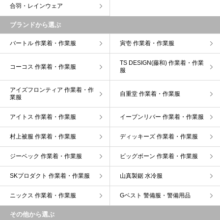
合羽・レインウェア
ブランドから選ぶ
バートル 作業着・作業服
寅壱 作業着・作業服
TS DESIGN(藤和) 作業着・作業
コーコス 作業着・作業服
服
アイズフロンティア 作業着・作
自重堂 作業着・作業服
業服
アイトス 作業着・作業服
イーブンリバー 作業着・作業服
村上被服 作業着・作業服
ディッキーズ 作業着・作業服
ジーベック 作業着・作業服
ビッグボーン 作業着・作業服
SKプロダクト 作業着・作業服
山真製鋸 水冷服
ニックス 作業着・作業服
Gベスト 警備服・警備用品
その他から選ぶ